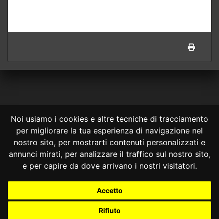
Noi usiamo i cookies e altre tecniche di tracciamento
per migliorare la tua esperienza di navigazione nel
CONSULTA ONLINE DAL 1995 -
NOTE LEGALI
nostro sito, per mostrarti contenuti personalizzati e
annunci mirati, per analizzare il traffico sul nostro sito,
Consulta OnLine non ha prodotto e non è responsabile per i contenuti e
le informazioni legali di siti collegati.
e per capire da dove arrivano i nostri visitatori.
La consultazione di questi o del materiale contenuto nel sito non
costituisce una relazione di consulenza legale.
Accetto
Nessuno deve confidare o agire in base alle informazioni disponibili in
questo sito senza una consulenza legale professionale.
Rifiuto
info@giurcost.org
|
Giurisprudenza Costituzionale
|