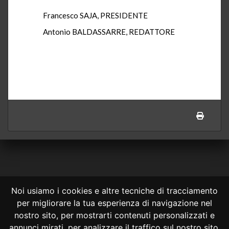
Francesco SAJA, PRESIDENTE
Antonio BALDASSARRE, REDATTORE
Noi usiamo i cookies e altre tecniche di tracciamento
per migliorare la tua esperienza di navigazione nel
CONSULTA ONLINE DAL 1995 -
NOTE LEGALI
nostro sito, per mostrarti contenuti personalizzati e
annunci mirati, per analizzare il traffico sul nostro sito,
Consulta OnLine non ha prodotto e non è responsabile per i contenuti e