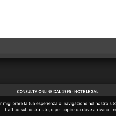
CONSULTA ONLINE DAL 1995 -
NOTE LEGALI
 non ha prodotto e non è responsabile per i contenuti e le informazioni legali di
 migliorare la tua esperienza di navigazione nel nostro sito
 di questi o del materiale contenuto nel sito non costituisce una relazione di c
il traffico sul nostro sito, e per capire da dove arrivano i no
o agire in base alle informazioni disponibili in questo sito senza una consulen