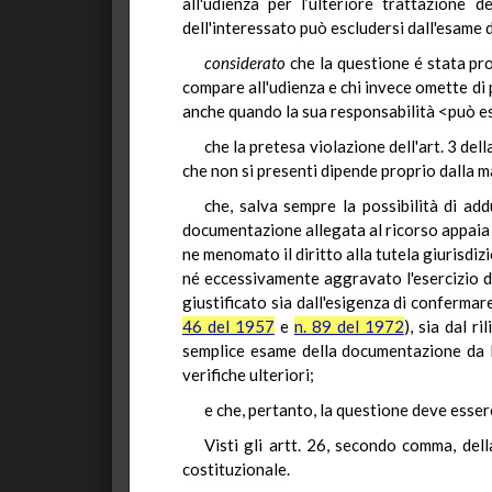
all'udienza per l’ulteriore trattazione 
dell'interessato può escludersi dall'esame 
considerato
che la questione é stata prop
compare all'udienza e chi invece omette di 
anche quando la sua responsabilità <può ess
che la pretesa violazione dell'art. 3 de
che non si presenti dipende proprio dalla m
che, salva sempre la possibilità di ad
documentazione allegata al ricorso appaia t
ne menomato il diritto alla tutela giurisdizi
né eccessivamente aggravato l'esercizio dell
giustificato sia dall'esigenza di confermar
46 del 1957
e
n. 89 del 1972
), sia dal r
semplice esame della documentazione da lu
verifiche ulteriori;
e che, pertanto, la questione deve esser
Visti gli artt. 26, secondo comma, del
costituzionale.