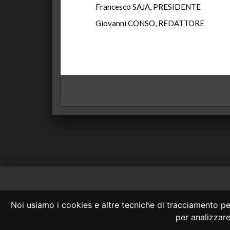
Francesco SAJA, PRESIDENTE
Giovanni CONSO, REDATTORE
Consulta OnLine
Noi usiamo i cookies e altre tecniche di tracciamento per
La consultazione
per analizzare 
Nessuno deve confidare 