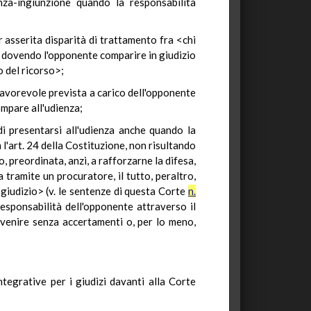
anza-ingiunzione quando la responsabilità
r asserita disparità di trattamento fra <chi
a, dovendo l'opponente comparire in giudizio
o del ricorso>;
sfavorevole prevista a carico dell'opponente
ompare all'udienza;
di presentarsi all'udienza anche quando la
l'art. 24 della Costituzione, non risultando
o, preordinata, anzi, a rafforzarne la difesa,
a tramite un procuratore, il tutto, peraltro,
 giudizio> (v. le sentenze di questa Corte
n.
 responsabilità dell'opponente attraverso il
rvenire senza accertamenti o, per lo meno,
tegrative per i giudizi davanti alla Corte