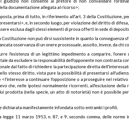
del giudizio non consente al pretore di non convalidare l'ordin
della documentazione allegata al ricorso>;
osta, prima di tutto, in riferimento all'art. 3 della Costituzione, pe
presentarsi>, e, in secondo luogo, per violazione del diritto di difes
ere esclusa dagli stessi elementi di prova offerti in sede di deposit
lla Costituzione non può dirsi sussistente in quanto la conseguenza 
ancata osservanza di un onere processuale, assolto, invece, da chi c
durre l'esistenza di un legittimo impedimento a comparire, l'onere 
ale da escludere la responsabilità dell'opponente non contrasta con 
onale dal fatto di richiedere la partecipazione diretta dell'interessat
o stesso diritto, vista pure la possibilità di presentarsi all'udienz
e <l'interesse a continuare l'opposizione o a proseguire nel relativo
ilievo che, nelle ipotesi normalmente ricorrenti, all'esclusione della
i prodotta (nella specie, un atto di notorietà) non é possibile pe
e dichiarata manifestamente infondata sotto entrambi i profili.
la legge 11 marzo 1953, n. 87, e 9, secondo comma, delle norme in