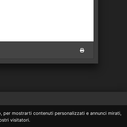
 siti collegati.
, per mostrarti contenuti personalizzati e annunci mirati,
onsulenza legale.
stri visitatori.
za legale professionale.