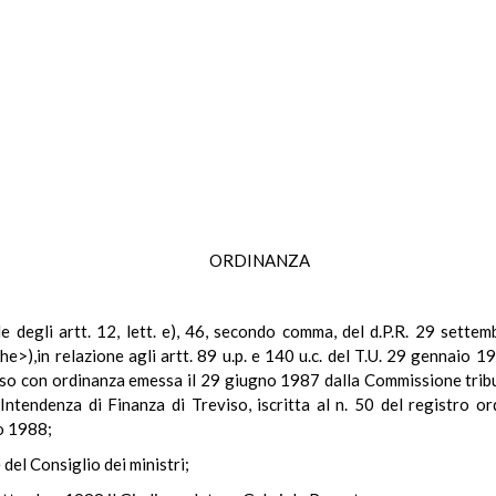
ORDINANZA
ale degli artt. 12, lett. e), 46, secondo comma, del d.P.R. 29 settem
che>),in relazione agli artt. 89 u.p. e 140 u.c. del T.U. 29 gennaio
sso con ordinanza emessa il 29 giugno 1987 dalla Commissione tribu
Intendenza di Finanza di Treviso, iscritta al n. 50 del registro o
no 1988;
 del Consiglio dei ministri;