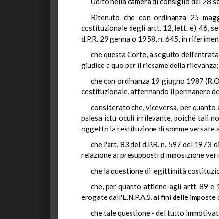
Udito nella camera di consiglio del 28 
Ritenuto che con ordinanza 25 maggi
costituzionale degli artt. 12, lett. e), 46
d.P.R. 29 gennaio 1958, n. 645, in riferiment
che questa Corte, a seguito dell'entrata
giudice a quo per il riesame della rilevanza;
che con ordinanza 19 giugno 1987 (R.O. 
costituzionale, affermando il permanere del
considerato che, viceversa, per quanto a
palesa ictu oculi irrilevante, poiché tali n
oggetto la restituzione di somme versate a
che l'art. 83 del d.P.R. n. 597 del 1973
relazione ai presupposti d'imposizione veri
che la questione di legittimità costituzi
che, per quanto attiene agli artt. 89 e 
erogate dall'E.N.P.A.S. ai fini delle impost
che tale questione - del tutto immotivata