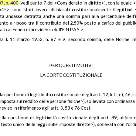
7, n. 400
(vedi punto 7 del <Considerato in diritto>), con la quale <
45> sono stati invece dichiarati costituzionalmente illegittimi
ta andasse detratta anche una somma pari alla percentuale dell'
ento a riposo tra il contributo del 2,50% posto a carico del pubbli
to al Fondo di previdenza dell'E.N.P.A.S.>;
lla l. 11 marzo 1953, n. 87 e 9, secondo comma, delle Norme int
PER QUESTI MOTIVI
LA CORTE COSTITUZIONALE
a questione di legittimità costituzionale degli artt. 12, lett. e), 46
l'imposta sul reddito delle persone fisiche>), sollevata con ordinanz
viso in riferimento agli artt. 3, 53 e 76 Cost.;
ella questione di legittimità costituzionale degli artt. 89, ultim
sto unico delle leggi sulle imposte dirette>), sollevata con l'ordin