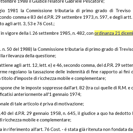
settembre 1988 il Giudice relatore Gabriele Pescatore;
o 1981 la Commissione tributaria di primo grado di Treviso a
, secondo comma e 83 del d.P.R. 29 settembre 1973, n. 597, e degli art
o agli artt. 3, 53 e 76 Cost.;
 in vigore della l. 26 settembre 1985, n. 482, con
ordinanza 21 dicem
n. 50 del 1988) la Commissione tributaria di primo grado di Trevis
la rilevanza della questione;
ttiene agli artt. 12, lett. e) e 46, secondo comma, del d.P.R. 29 sett
orme regolano la tassazione delle indennità di fine rapporto ai fini de
 titolo d'imposte di ricchezza mobile e complementare;
 dispone che le imposte soppresse dall'art. 82 (tra cui quelle di R.M.
ficatisi anteriormente all'1 gennaio 1974;
onale di tale articolo é priva di motivazione;
140 del d.P.R. 29 gennaio 1958, n. 645, il giudice a quo ha dedotto l
e di ricchezza mobile e complementare;
 in riferimento all'art. 76 Cost. - é stata già ritenuta non fondata da 