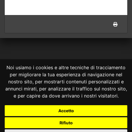
Noi usiamo i cookies e altre tecniche di tracciamento
per migliorare la tua esperienza di navigazione nel
CONSULTA ONLINE DAL 1995 -
NOTE LEGALI
nostro sito, per mostrarti contenuti personalizzati e
annunci mirati, per analizzare il traffico sul nostro sito,
Consulta OnLine non ha prodotto e non è responsabile per i contenuti e
le informazioni legali di siti collegati.
e per capire da dove arrivano i nostri visitatori.
La consultazione di questi o del materiale contenuto nel sito non
costituisce una relazione di consulenza legale.
Accetto
Nessuno deve confidare o agire in base alle informazioni disponibili in
questo sito senza una consulenza legale professionale.
Rifiuto
info@giurcost.org
|
Giurisprudenza Costituzionale
|