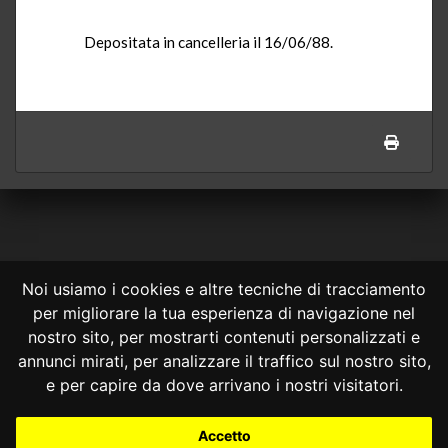
Depositata in cancelleria il 16/06/88.
Noi usiamo i cookies e altre tecniche di tracciamento
per migliorare la tua esperienza di navigazione nel
CONSULTA ONLINE DAL 1995 -
NOTE LEGALI
nostro sito, per mostrarti contenuti personalizzati e
annunci mirati, per analizzare il traffico sul nostro sito,
Consulta OnLine non ha prodotto e non è responsabile per i contenuti e
le informazioni legali di siti collegati.
e per capire da dove arrivano i nostri visitatori.
La consultazione di questi o del materiale contenuto nel sito non
costituisce una relazione di consulenza legale.
Accetto
Nessuno deve confidare o agire in base alle informazioni disponibili in