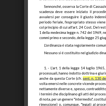
Sennonché, osserva la Corte di Cassazio
scadenza deve essere iniziato il procedi
avvalersi per conseguire il giusto indenn
periodo feriale, l'espropriato stesso viene 
col principio di cui all'art. 24 Cost. Del res
1 della medesima legge n. 742 del 1969, nell
commi primo e secondo, della legge 25 giu
L'ordinanza é stata regolarmente comunic
Nessuno si é costituito nel giudizio dina
1. - L'art. 1 della legge 14 luglio 1965
processuali, hanno indotto dottrina e giuris
anche da questa Corte (cfr.
sent. n. 130 d
volta emersi nelle concrete vicende processu
nettamente diverse e, spesso, contraddittori
i termini che disciplinano gli atti del proc
di nota, per un genere "intermedio", costitu
rimessione) o, comunque, "legati al proc