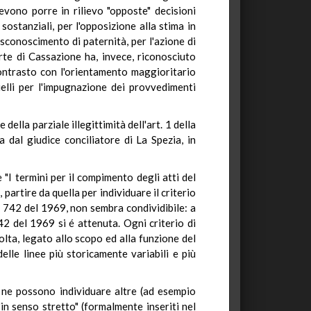
devono porre in rilievo "opposte" decisioni
sostanziali, per l'opposizione alla stima in
disconoscimento di paternità, per l'azione di
orte di Cassazione ha, invece, riconosciuto
 contrasto con l'orientamento maggioritario
uelli per l'impugnazione dei provvedimenti
ella parziale illegittimità dell'art. 1 della
 dal giudice conciliatore di La Spezia, in
e "I termini per il compimento degli atti del
partire da quella per individuare il criterio
 n. 742 del 1969, non sembra condividibile: a
42 del 1969 si é attenuta. Ogni criterio di
lta, legato allo scopo ed alla funzione del
elle linee più storicamente variabili e più
se ne possono individuare altre (ad esempio
in senso stretto" (formalmente inseriti nel