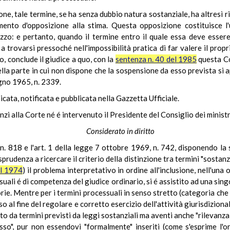
ne, tale termine, se ha senza dubbio natura sostanziale, ha altresì r
mento d'opposizione alla stima. Questa opposizione costituisce l'
izzo: e pertanto, quando il termine entro il quale essa deve essere
a trovarsi pressoché nell'impossibilità pratica di far valere il prop
to, conclude il giudice a quo, con la
sentenza n. 40 del 1985
questa Cor
a parte in cui non dispone che la sospensione da esso prevista si app
gno 1965, n. 2339.
ata, notificata e pubblicata nella Gazzetta Ufficiale.
nzi alla Corte né é intervenuto il Presidente del Consiglio dei ministr
Considerato in diritto
, n. 818 e l'art. 1 della legge 7 ottobre 1969, n. 742, disponendo la 
prudenza a ricercare il criterio della distinzione tra termini "sostanzi
el 1974
) il problema interpretativo in ordine all'inclusione, nell'una o
ali é di competenza del giudice ordinario, si é assistito ad una singo
e. Mentre per i termini processuali in senso stretto (categoria che v
esso al fine del regolare e corretto esercizio dell'attività giurisdizio
ito da termini previsti da leggi sostanziali ma aventi anche "rilevanz
esso", pur non essendovi "formalmente" inseriti (come s'esprime l'