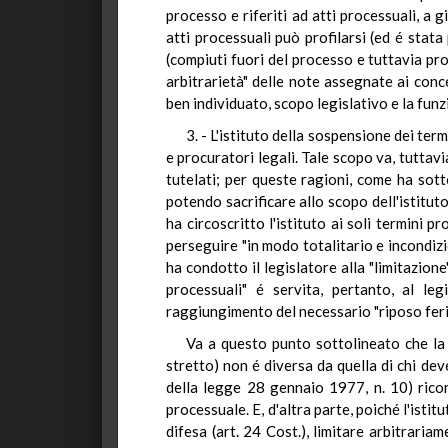
processo e riferiti ad atti processuali, a 
atti processuali può profilarsi (ed é stata
(compiuti fuori del processo e tuttavia pro
arbitrarietà" delle note assegnate ai conce
ben individuato, scopo legislativo e la fun
3. - L'istituto della sospensione dei ter
e procuratori legali. Tale scopo va, tuttavi
tutelati; per queste ragioni, come ha sot
potendo sacrificare allo scopo dell'istituto
ha circoscritto l'istituto ai soli termini p
perseguire "in modo totalitario e incondizi
ha condotto il legislatore alla "limitazione
processuali" é servita, pertanto, al legi
raggiungimento del necessario "riposo feria
Va a questo punto sottolineato che la 
stretto) non é diversa da quella di chi de
della legge 28 gennaio 1977, n. 10) ricor
processuale. E, d'altra parte, poiché l'isti
difesa (art. 24 Cost.), limitare arbitrariam