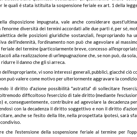
 le quali é stata istituita la sospensione feriale ex art. 1 della leg
della disposizione impugnata, vale anche considerare quest'ultima a
à l'enorme diversità dei termini accordati alle due parti é, per sé, m
ialettica delle posizioni giuridiche sostanziali, l'espropriando ha
va dell'indennità, l'ordinamento non può che agevolare al massimo,
e feriale del termine (particolarmente breve, concesso all'espropriat
coli alla realizzazione di un'impugnazione che, se non può, da sola,
ridurre il danno che gli si arreca.
e dell'espropriante, vi sono interessi generali, pubblici, giacché ciò c
a non può valere come motivo per ulteriormente aggravare la condizio
 il diritto d'azione possibilità "astratta" di sollecitare l'eserc
d oltremodo difficoltoso l'esercizio di tale diritto (mediante l'esclusi
ame) e, conseguentemente, contribuire ad agevolare la decadenza per
guendosi con la decadenza il diritto soggettivo e non il diritto d'azi
tare, anche se l'esito della lite, nella prospettata ipotesi, sarà sfa
 condiviso.
re che l'estensione della sospensione feriale al termine per l'oppo