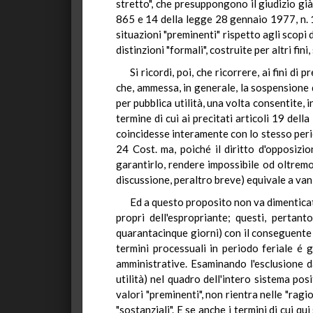
stretto", che presuppongono il giudizio già 
865 e 14 della legge 28 gennaio 1977, n. 1
situazioni "preminenti" rispetto agli scopi 
distinzioni "formali", costruite per altri fini
Si ricordi, poi, che ricorrere, ai fini d
che, ammessa, in generale, la sospensione d
per pubblica utilità, una volta consentite, i
termine di cui ai precitati articoli 19 de
coincidesse interamente con lo stesso period
24 Cost. ma, poiché il diritto d'opposizi
garantirlo, rendere impossibile od oltremod
discussione, peraltro breve) equivale a vani
Ed a questo proposito non va dimenticato
propri dell'espropriante; questi, pertan
quarantacinque giorni) con il conseguente 
termini processuali in periodo feriale é g
amministrative. Esaminando l'esclusione da
utilità) nel quadro dell'intero sistema po
valori "preminenti", non rientra nelle "ragio
"sostanziali". E se anche i termini di cui q