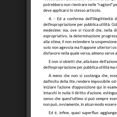
potrebbero non rientrare nelle "ragioni" per
deve applicarsi lo stesso articolo.
4. - Ed a conferma dell'illegittimità 
dell'espropriazione per pubblica utilità. Gi
medesime: ma, ove si ricordi che, nella d
espropriativo, la determinazione progressi
alla stima; il non estendere la sospension
solo non agevola ma frappone ulteriori osta
disfavore nella quale versa, almeno serve a 
E non si obietti che, alla base dell'azion
dell'espropriazione per pubblica utilità m
A meno che non si sostenga che, essendo
dall'esito della lite, rendere impossibile o
iniziare l'azione d'opposizione qui in es
intacchi in nulla il diritto d'azione, estin
senso che quest'ultimo si può sempre eserci
non può, ovviamente, in alcun modo essere
Ed é, infine, quasi superfluo aggiunge