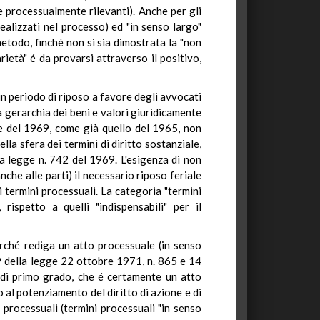
ue processualmente rilevanti). Anche per gli
realizzati nel processo) ed "in senso largo"
metodo, finché non si sia dimostrata la "non
rietà" é da provarsi attraverso il positivo,
 un periodo di riposo a favore degli avvocati
la gerarchia dei beni e valori giuridicamente
ore del 1969, come già quello del 1965, non
lla sfera dei termini di diritto sostanziale,
ella legge n. 742 del 1969. L'esigenza di non
che alle parti) il necessario riposo feriale
li termini processuali. La categoria "termini
 rispetto a quelli "indispensabili" per il
erché rediga un atto processuale (in senso
19 della legge 22 ottobre 1971, n. 865 e 14
o di primo grado, che é certamente un atto
o al potenziamento del diritto di azione e di
ti processuali (termini processuali "in senso