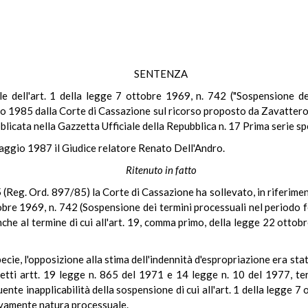
SENTENZA
ale dell'art. 1 della legge 7 ottobre 1969, n. 742 ("Sospensione de
 1985 dalla Corte di Cassazione sul ricorso proposto da Zavattero
blicata nella Gazzetta Ufficiale della Repubblica n. 17 Prima serie s
maggio 1987 il Giudice relatore Renato Dell'Andro.
Ritenuto in fatto
eg. Ord. 897/85) la Corte di Cassazione ha sollevato, in riferimento
tobre 1969, n. 742 (Sospensione dei termini processuali nel periodo fe
che al termine di cui all'art. 19, comma primo, della legge 22 ottobr
cie, l'opposizione alla stima dell'indennità d'espropriazione era st
i detti artt. 19 legge n. 865 del 1971 e 14 legge n. 10 del 1977, t
te inapplicabilità della sospensione di cui all'art. 1 della legge 7 o
ivamente natura processuale.