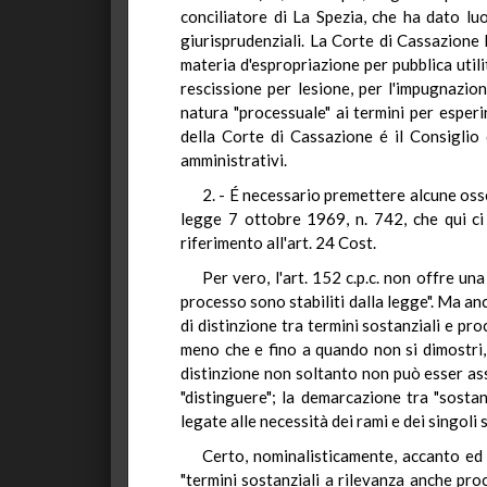
conciliatore di La Spezia, che ha dato l
giurisprudenziali. La Corte di Cassazione h
materia d'espropriazione per pubblica utilit
rescissione per lesione, per l'impugnazion
natura "processuale" ai termini per esperi
della Corte di Cassazione é il Consiglio 
amministrativi.
2. - É necessario premettere alcune osser
legge 7 ottobre 1969, n. 742, che qui ci 
riferimento all'art. 24 Cost.
Per vero, l'art. 152 c.p.c. non offre un
processo sono stabiliti dalla legge". Ma anc
di distinzione tra termini sostanziali e pro
meno che e fino a quando non si dimostri, 
distinzione non soltanto non può esser ass
"distinguere"; la demarcazione tra "sostan
legate alle necessità dei rami e dei singoli s
Certo, nominalisticamente, accanto ed o
"termini sostanziali a rilevanza anche pro