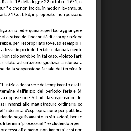
agli artt. 19 della legge 22 ottobre 1971, n.
ri" e che non incide, in modo rilevante, su
l'art. 24 Cost. Ed, in proposito, non possono
obbligatorio: ed é quasi superfluo aggiungere
 alla stima dell'indennità di espropriazione
arebbe, per l'espropriato (ove, ad esempio, il
 scadesse in periodo feriale o dannatamente
Non solo sarebbe, in tal caso, violato l'art.
orrelato ad un'azione giudiziaria idonea a
one dalla sospensione feriale del termine in
71, inizia a decorrere dal compimento di atti
rmine dall'inizio del periodo feriale (di
va opposizione. Si badi: la sospensione dei
essi innanzi alle magistrature ordinarie ed
ell'indennità d'espropriazione per pubblica
cidendo negativamente in situazioni, beni o
soli termini "processuali", escludendola per i
ome processuali o meno, non importa) essi non