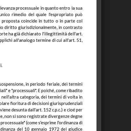
ilevanza processuale in quanto entro la sua
unico rimedio del quale l'espropriato può
 proposta coincide in tutto o in parte col
rio diritto giurisdizionalmente, in contrasto
te ha già dichiarato l'illegittimità dell'art.
lichi all'analogo termine di cui all'art. 51,
i.
sospensione, in periodo feriale, dei termini
ali" e "processuali". E poiché, come ribadito
 nell'altra categoria, dei termini di volta in
lare fioritura di decisioni giurisprudenziali
iene desunta dall'art. 152 c.p.c.) e cioé per
nale, non si sono registrate divergenze degne
a processuale" (come s'esprime l'ordinanza di
ordinanza del 10 gennaio 1972 del giudice