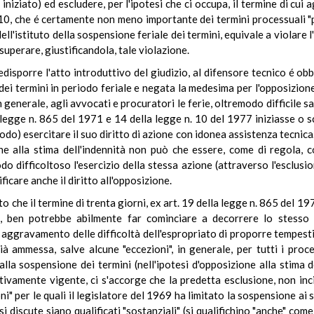
iniziato) ed escludere, per l'ipotesi che ci occupa, il termine di cui 
0, che é certamente non meno importante dei termini processuali "pu
dell'istituto della sospensione feriale dei termini, equivale a violare 
, superare, giustificandola, tale violazione.
i predisporre l'atto introduttivo del giudizio, al difensore tecnico é 
ei termini in periodo feriale e negata la medesima per l'opposizione
n generale, agli avvocati e procuratori le ferie, oltremodo difficile s
lla legge n. 865 del 1971 e 14 della legge n. 10 del 1977 iniziasse o
o) esercitare il suo diritto di azione con idonea assistenza tecnica. 
one alla stima dell'indennità non può che essere, come di regola, c
o difficoltoso l'esercizio della stessa azione (attraverso l'esclusi
ficare anche il diritto all'opposizione.
 che il termine di trenta giorni, ex art. 19 della legge n. 865 del 19
to, ben potrebbe abilmente far cominciare a decorrere lo stesso te
aggravamento delle difficoltà dell'espropriato di proporre tempesti
ià ammessa, salve alcune "eccezioni", in generale, per tutti i proc
lla sospensione dei termini (nell'ipotesi d'opposizione alla stima d
sitivamente vigente, ci s'accorge che la predetta esclusione, non in
ni" per le quali il legislatore del 1969 ha limitato la sospensione ai 
ui si discute siano qualificati "sostanziali" (si qualifichino "anche" c