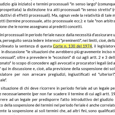
giudizio già iniziato) e termini processuali "in senso largo" (comunq
 prospettata) la distinzione tra atti processuali "in senso stretto" (
duttivi di effetti processuali). Ma, ognun vede la relatività di tale 
tti (termine processuale, atto processuale ecc.): e tale "non arbitra
zione che le norme assegnano ai predetti concetti.
mini processuali in periodo feriale nasce dalla necessità d'assicurare
a, perseguito senza ledere interessi "preminenti", nei limiti, cioè, del
tolineato la sentenza di questa
Corte n. 130 del 1974
, il legislat
 in discussione "le situazioni che avrebbero più gravemente inciso ne
rocessuali", oltre a prevedere le "eccezioni" di cui agli artt. 2 e 3 d
onato" lo scopo di concedere agli avvocati e procuratori legali (ed an
" qui in discussione e, cioè, alla previsione della sospensione dei so
slatore per non arrecare pregiudizi, ingiustificati ed "ulteriori",
le".
situazione di chi deve ricorrere in periodo feriale ad un legale p
ve necessariamente (per non far scadere il termine di cui agli artt. 
rere ad un legale per predisporre l'atto introduttivo del giudizi
tuto della sospensione dei termini nel periodo feriale é anche correlat
ente la sospensione ai soli termini che, ad altri fini, sono qualifica