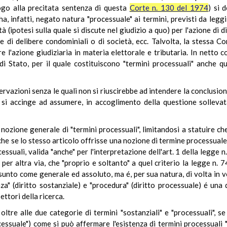
uogo alla precitata sentenza di questa
Corte n. 130 del 1974
) si 
a, infatti, negato natura "processuale" ai termini, previsti da leggi 
à (ipotesi sulla quale si discute nel giudizio a quo) per l'azione di 
e di delibere condominiali o di società, ecc. Talvolta, la stessa C
re l'azione giudiziaria in materia elettorale e tributaria. In netto
di Stato, per il quale costituiscono "termini processuali" anche q
vazioni senza le quali non si riuscirebbe ad intendere la conclusione d
si accinge ad assumere, in accoglimento della questione sollevata
a nozione generale di "termini processuali", limitandosi a statuire ch
he se lo stesso articolo offrisse una nozione di termine processuale, 
cessuali, valida "anche" per l'interpretazione dell'art. 1 della legge
per altra via, che "proprio e soltanto" a quel criterio la legge n. 7
unto come generale ed assoluto, ma é, per sua natura, di volta in vo
za" (diritto sostanziale) e "procedura" (diritto processuale) é una d
ettori della ricerca.
ltre alle due categorie di termini "sostanziali" e "processuali", 
cessuale") come si può affermare l'esistenza di termini processuali "