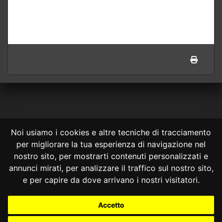
Noi usiamo i cookies e altre tecniche di tracciamento
per migliorare la tua esperienza di navigazione nel
CONSULTA ONLINE DAL 1995 -
NOTE LEGALI
nostro sito, per mostrarti contenuti personalizzati e
annunci mirati, per analizzare il traffico sul nostro sito,
Consulta OnLine non ha prodotto e non è responsabile per i contenuti e
le informazioni legali di siti collegati.
e per capire da dove arrivano i nostri visitatori.
La consultazione di questi o del materiale contenuto nel sito non
costituisce una relazione di consulenza legale.
Accetto
Nessuno deve confidare o agire in base alle informazioni disponibili in
questo sito senza una consulenza legale professionale.