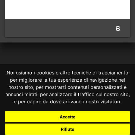
Noi usiamo i cookies e altre tecniche di tracciamento
per migliorare la tua esperienza di navigazione nel
CONSULTA ONLINE DAL 1995 -
NOTE LEGALI
nostro sito, per mostrarti contenuti personalizzati e
annunci mirati, per analizzare il traffico sul nostro sito,
Consulta OnLine non ha prodotto e non è responsabile per i contenuti e
le informazioni legali di siti collegati.
e per capire da dove arrivano i nostri visitatori.
La consultazione di questi o del materiale contenuto nel sito non
costituisce una relazione di consulenza legale.
Accetto
Nessuno deve confidare o agire in base alle informazioni disponibili in
questo sito senza una consulenza legale professionale.
Rifiuto
info@giurcost.org
|
Giurisprudenza Costituzionale
|