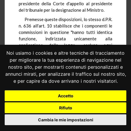
presidente della Corte d'appello al presidente
del tribunale per la designazione al Ministro.
Premesse queste disposizioni, lo stesso d.P.R.
n. 636 all'art. 10 stabilisce che i componenti le
commissioni in questione "hanno tutti identica
funzione, indirizzata unicamente alla
applicazione della legge... esclusa ogni
considerazione di interessi territoriali, di
Noi usiamo i cookies e altre tecniche di tracciamento
categoria o di parte".
per migliorare la tua esperienza di navigazione nel
nostro sito, per mostrarti contenuti personalizzati e
I componenti rimangono in carica a tempo
indeterminato e cessano da essa solo al
annunci mirati, per analizzare il traffico sul nostro sito,
compimento del 75 anno di età ovvero per
e per capire da dove arrivano i nostri visitatori.
decadenza nei casi espressamente stabiliti dalla
legge (commi secondo e terzo dell'art. 10).
Accetto
L'art. 39, infine, dichiara applicabili alle
Rifiuto
commissioni tributarie tutte le disposizioni del
libro I del c.p.c. con esclusione soltanto di alcuni
Cambia le mie impostazioni
articoli (che qui non interessano) ma comprese le
norme relative alla astensione e ricusazione.