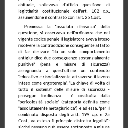
abituale, sollevava d'ufficio questione di
legittimità costituzionale dell'art. 102 c.p.,
assumendone il contrasto con l'art. 25 Cost.
Premessa la "assoluta rilevanza" della
questione, si osservava nell'ordinanza che nel
vigente codice penale il legislatore aveva inteso
risolvere la contraddizione conseguente al fatto
di far derivare "da un solo comportamento
antigiuridico due conseguenze sostanzialmente
punitive" (pena e misure di sicurezza)
assegnando a quest'ultime un contenuto
"educativo e risocializzante attraverso il lavoro
inteso come ergoterapia". "La chiave di volta di
tutto il sistema" delle misure di sicurezza -
prosegue l'ordinanza - é costituita dalla
"pericolosità sociale" (categoria definita come
"assolutamente metagiuridica"), e ad essa, "per il
combinato disposto degli artt. 199 c.p. e 25
Cost., va esteso il principio distretta legalità":
sicché nessuno può essere sottoposto a misure