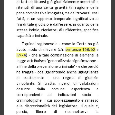
di fatti delittuosi già giudizialmente accertati e
ritenuti di una certa gravità (in ragione della
pena complessiva irrogata), ma dal trovarsi, essi
fatti, in un rapporto temporale significativo ai
fini di tale giudizio e dall'essere, in quanto della
stessa indole, rivelatori di un'identica, specifica
capacità criminale.
É quindi ragionevole - come la Corte ha già
avuto modo di rilevare (cfr.
sentenze 168/62
e
l9/74
) - che a tale combinazione di elementi la
legge attribuisca "generalizzata significazione -
al fine della prevenzione criminale" - e che perciò
ne tragga - così garantendo anche uguaglianza
di trattamento - una regola di giudizio
vincolante. Si tratta, invero, di valutazioni
desunte dalla comune esperienza e
corrispondenti ad indicazioni socio -
criminologiche il cui apprezzamento é rimesso
alla discrezionalità del legislatore: il quale é,
perciò, libero di riconnettervi la