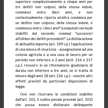
superiore complessivamente a cinque anni per
tre delitti non colposi, della stessa indole,
commessi entro dieci anni, e non
contestualmente, riporta un'altra condanna per
un delitto non colposo, della stessa indole, e
commesso entro i dieci anni" (computati nei modi
stabiliti dal secondo comma) "successivi
all'ultimo dei delitti precedenti". La dichiarazione
di abitualità importa (art. 109 c.p.) l'applicazione
di una misura di sicurezza - assegnazione ad una
colonia agricola o a una casa di lavoro per un
periodo non inferiore a 2 anni (artt. 216 e 217
c.p.); ricovero in un riformatorio giudiziario di
durata non inferiore a tre anni, se si tratta di
minore degli anni 18 (art. 226 c.p.) - nonché altri
effetti previsti da particolari disposizioni di
legge.
Ove non ricorrano le condizioni stabilite
dall'art. 102, il codice penale prevede (art. 103)
che possa essere dichiarato delinquente