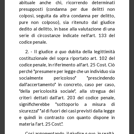
abituale anche chi, ricorrendo determinati
presupposti (condanna per due delitti non
colposi, seguita da altra condanna per delitto,
pure non colposo), sia ritenuto dal giudice
dedito al delitto, in base alla valutazione di una
serie di circostanze indicate nell'art. 133 del
codice penale.
2. - Il giudice
a quo
dubita della legittimità
costituzionale del sopra riportato art. 102 del
codice penale, in riferimento all'art. 25 Cost. Ciò
perché "presumere per legge che un individuo sia
socialmente pericoloso" "prescindendo
dall'accertamento" in concreto, caso per caso,
"della pericolosità sociale", alla stregua dei
criteri dettati dall'art. 203 del codice penale,
significherebbe "sottoporlo a misura di
sicurezza" "al di fuori dei casi previsti dalla legge
e quindi in contrasto con quanto dispone in
materia l'art. 25 Cost.".
Così argomentando, il giudice
a quo
, in realtà,