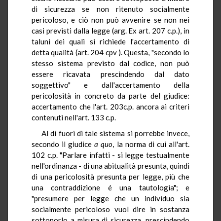
di sicurezza se non ritenuto socialmente
pericoloso, e ciò non può avvenire se non nei
casi previsti dalla legge (arg. Ex art. 207 c.p.), in
taluni dei quali si richiede l'accertamento di
detta qualità (art. 204 cpv ). Questa, "secondo lo
stesso sistema previsto dal codice, non può
essere ricavata prescindendo dal dato
soggettivo" e dall'accertamento della
pericolosità in concreto da parte del giudice:
accertamento che l'art. 203c.p. ancora ai criteri
contenuti nell'art. 133 c.p.
Al di fuori di tale sistema si porrebbe invece,
secondo il giudice
a quo
, la norma di cui all'art.
102 c.p. "Parlare infatti - si legge testualmente
nell'ordinanza - di una abitualità presunta, quindi
di una pericolosità presunta per legge, più che
una contraddizione é una tautologia"; e
"presumere per legge che un individuo sia
socialmente pericoloso vuol dire in sostanza
sottoporlo a misura di sicurezza, prescindendo