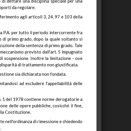
 di dettare una disciplina speciale per una
apporti da regolare.
ferimento agli articoli 3, 24, 97 e 103 della
lla P.A. per tutto il periodo intercorrente fra
o di primo grado, dopo la quale soltanto si
cuzione della sentenza di primo grado. Tale
il meccanismo previsto dall'art. 5 impugnato
 di sospensione. Inoltre la limitazione - ove
 disparità di trattamento non giustificata.
uestione sia dichiarata non fondata.
itandosi ad escludere l'appellabilità delle
 n. 1 del 1978 contiene norme derogatorie a
ione delle opere pubbliche, cosicché il fine,
lla Costituzione.
tte nell'ordinanza di rimessione e chiedendo
.