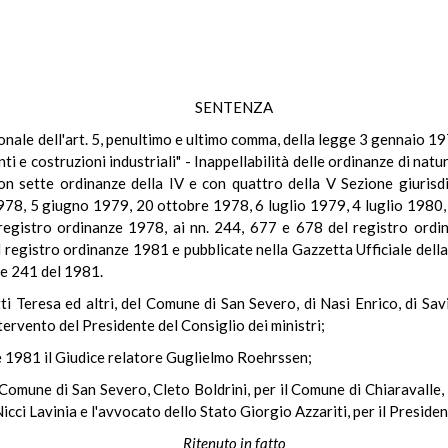
SENTENZA
uzionale dell'art. 5, penultimo e ultimo comma, della legge 3 gennaio 1
ti e costruzioni industriali" - Inappellabilità delle ordinanze di nat
on sette ordinanze della IV e con quattro della V Sezione giurisd
978, 5 giugno 1979, 20 ottobre 1978, 6 luglio 1979, 4 luglio 1980,
 registro ordinanze 1978, ai nn. 244, 677 e 678 del registro ordi
 registro ordinanze 1981 e pubblicate nella Gazzetta Ufficiale dell
 e 241 del 1981.
etti Teresa ed altri, del Comune di San Severo, di Nasi Enrico, di Sav
tervento del Presidente del Consiglio dei ministri;
re 1981 il Giudice relatore Guglielmo Roehrssen;
l Comune di San Severo, Cleto Boldrini, per il Comune di Chiaravalle
ci Lavinia e l'avvocato dello Stato Giorgio Azzariti, per il President
Ritenuto in fatto