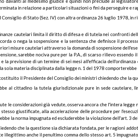
no davanti al medesimo giudice e quindi non preclude al legislatore
erminata in relazione a particolari situazioni o fini da perseguire e r
Consiglio di Stato (Sez. IV) con altra ordinanza 26 luglio 1978, in ri
inanze cautelari limita il diritto di difesa e di tutela nei confronti de
corda o nega la sospensione e la sentenza che definisce il process
eriori misure cautelari attraverso la domanda di sospensione dell'ese
ensione, sarebbe nociva pure per la P.A., di scarso rilievo essendo 
 la previsione di un termine di sei mesi all'efficacia dell'ordinanza
alla sola materia disciplinata dalla legge n. 1 del 1978 comporterebbe
costituito il Presidente del Consiglio dei ministri chiedendo che la q
e al cittadino la tutela giurisdizionale pure in sede cautelare, lim
tute le considerazioni già vedute, osserva ancora che l'intera legge
ò stesso giustificate, alla accelerazione delle procedure per l'esecuz
erebbe la norma impugnata ed escluderebbe la violazione dell'art. 3 de
chiedendo che la questione sia dichiarata fondata, per le ragioni addo
te illegittimo anche il penultimo comma dello stesso art. 5 impugnato