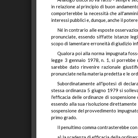
in relazione al principio di buon andamento
comporterebbe la necessità che all'amminis
interessi pubblici e, dunque, anche il pote
Né in contrario alle esposte osservazioni
pronunciate, essendo siffatte istanze leg
scopo di lamentare erroneità di giudizio infi
Qualora poi alla norma impugnata fosse 
legge 3 gennaio 1978, n. 1, si porrebbe un
sarebbe dato rinvenire razionale giustifi
pronunciate nella materia predetta e le ord
Subordinatamente all'ipotesi di declara
stessa ordinanza 5 giugno 1979 si solleva 
l'efficacia delle ordinanze di sospensione
essendo alla sua risoluzione direttamente 
sospensione del provvedimento impugnato em
primo grado.
Il penultimo comma contrasterebbe con gl
a) la scadenza di efficacia della ordin