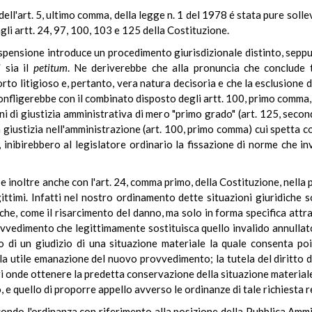
dell'art. 5, ultimo comma, della legge n. 1 del 1978 é stata pure sol
agli artt. 24, 97, 100, 103 e 125 della Costituzione.
spensione introduce un procedimento giurisdizionale distinto, seppure
i
sia il
petitum
. Ne deriverebbe che alla pronuncia che conclude 
o litigioso e, pertanto, vera natura decisoria e che la esclusione d
onfligerebbe con il combinato disposto degli artt. 100, primo comma
gani di giustizia amministrativa di mero "primo grado" (art. 125, seco
giustizia nell'amministrazione (art. 100, primo comma) cui spetta c
, inibirebbero al legislatore ordinario la fissazione di norme che in
 inoltre anche con l'art. 24, comma primo, della Costituzione, nella pa
egittimi. Infatti nel nostro ordinamento dette situazioni giuridiche 
che, come il risarcimento del danno, ma solo in forma specifica attra
edimento che legittimamente sostituisca quello invalido annullato.
 di un giudizio di una situazione materiale la quale consenta poi, 
la utile emanazione del nuovo provvedimento; la tutela del diritto di
ari onde ottenere la predetta conservazione della situazione materiale e
 quello di proporre appello avverso le ordinanze di tale richiesta re
ndo l'ordinanza con riferimento alla posizione della Pubblica Ammi