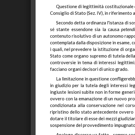
Questione di legittimità costituzionale 
Consiglio di Stato (Sez. IV), in riferimento 
Secondo detta ordinanza l'istanza di so
sé stante essendone sia la causa
petend
contenuto risolutivo di un autonomo rapport
contemplata dalla disposizione in esame, c
i quali, nel prevedere la istituzione di or
Stato come organo supremo di tutela della 
controversie in tema di interessi legittimi
facciano organi decisori di unico grado.
La limitazione in questione confligerebbe
in giudizio per la tutela degli interessi l
ingiuste lesioni subite non in forme generi
ovvero con la emanazione di un nuovo provv
condizionata alla conservazione nel corso
ripristino dello stato antecedente ovvero 
dotare il titolare di esse dei mezzi giudizi
sospensione del provvedimento impugnato, e
Analogo discorso va fatto - sempre seco