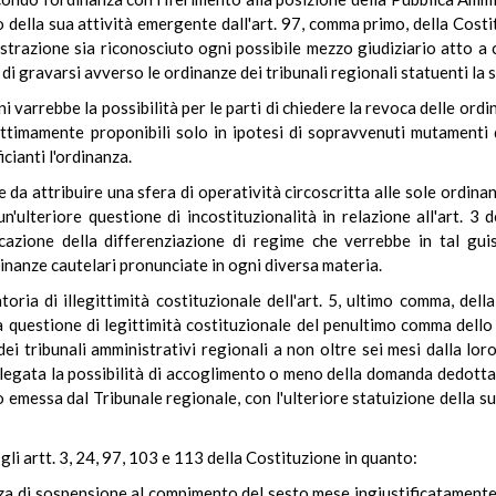
 della sua attività emergente dall'art. 97, comma primo, della Costitu
trazione sia riconosciuto ogni possibile mezzo giudiziario atto a co
re di gravarsi avverso le ordinanze dei tribunali regionali statuenti
 varrebbe la possibilità per le parti di chiedere la revoca delle ordi
ittimamente proponibili solo in ipotesi di sopravvenuti mutamenti d
cianti l'ordinanza.
da attribuire una sfera di operatività circoscritta alle sole ordina
'ulteriore questione di incostituzionalità in relazione all'art. 3 d
cazione della differenziazione di regime che verrebbe in tal guis
inanze cautelari pronunciate in ogni diversa materia.
toria di illegittimità costituzionale dell'art. 5, ultimo comma, del
questione di legittimità costituzionale del penultimo comma dello st
 dei tribunali amministrativi regionali a non oltre sei mesi dalla lo
legata la possibilità di accoglimento o meno della domanda dedotta, 
essa dal Tribunale regionale, con l'ulteriore statuizione della sua 
i artt. 3, 24, 97, 103 e 113 della Costituzione in quanto:
anza di sospensione al compimento del sesto mese ingiustificatamente 