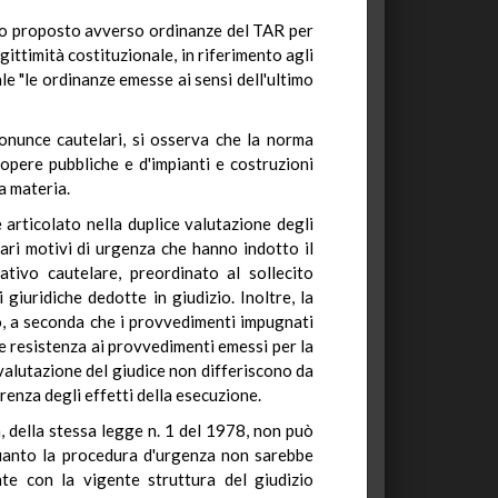
ello proposto avverso ordinanze del TAR per
gittimità costituzionale, in riferimento agli
ale "le ordinanze emesse ai sensi dell'ultimo
ronunce cautelari, si osserva che la norma
opere pubbliche e d'impianti e costruzioni
a materia.
 articolato nella duplice valutazione degli
lari motivi di urgenza che hanno indotto il
tivo cautelare, preordinato al sollecito
giuridiche dedotte in giudizio. Inoltre, la
vo, a seconda che i provvedimenti impugnati
e resistenza ai provvedimenti emessi per la
i valutazione del giudice non differiscono da
renza degli effetti della esecuzione.
, della stessa legge n. 1 del 1978, non può
 quanto la procedura d'urgenza non sarebbe
nte con la vigente struttura del giudizio