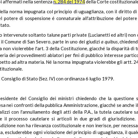
pi affermati nella sentenza
n. 284 del 1974
della Corte costituzionale
ella norma impugnata col principio di uguaglianza, con il diritto di 
el potere di sospensione é connaturale all'attribuzione del potere
Stato.
 intervenute soltanto talune parti private (Lucianetti ed altri) non 
 il Comune di San Severo, parte in uno dei giudizi
a quibus
, chiedend
non violerebbe l'art. 3 della Costituzione, giacché la disparità di t
ria dei provvedimenti ablatori per fini di pubblico interesse partic
ispetto ad altra materia. Né la norma impugnata violerebbe gli artt. 
tituzionale.
 Consiglio di Stato (Sez. IV) con ordinanza 6 luglio 1979.
residente del Consiglio dei ministri chiedendo che la questione
fesa nei confronti della pubblica Amministrazione, giacché se anche 
ealizzi con l'annullamento degli atti della P.A., la tutela cautelar
 il processo cautelare si articoli in due gradi di giurisdizione.
sdizione non ha rilevanza costituzionale e non inerisce, per necessari
ta, escluderebbe ogni violazione del principio di uguaglianza, il qual