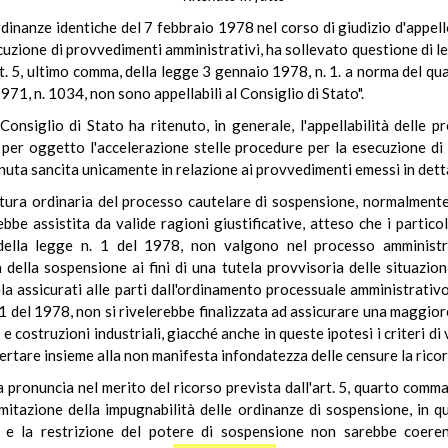
e ordinanze identiche del 7 febbraio 1978 nel corso di giudizio d'app
cuzione di provvedimenti amministrativi, ha sollevato questione di le
rt. 5, ultimo comma, della legge 3 gennaio 1978, n. 1. a norma del qu
71, n. 1034, non sono appellabili al Consiglio di Stato".
onsiglio di Stato ha ritenuto, in generale, l'appellabilità delle p
per oggetto l'accelerazione stelle procedure per la esecuzione di 
itenuta sancita unicamente in relazione ai provvedimenti emessi in dett
ttura ordinaria del processo cautelare di sospensione, normalmente
e assistita da valide ragioni giustificative, atteso che i partico
della legge n. 1 del 1978, non valgono nel processo amministra
della sospensione ai fini di una tutela provvisoria delle situazioni 
tela assicurati alle parti dall'ordinamento processuale amministrati
 1 del 1978, non si rivelerebbe finalizzata ad assicurare una maggior
e costruzioni industriali, giacché anche in queste ipotesi i criteri d
certare insieme alla non manifesta infondatezza delle censure la ricor
 pronuncia nel merito del ricorso prevista dall'art. 5, quarto comma
imitazione della impugnabilità delle ordinanze di sospensione, in
i, e la restrizione del potere di sospensione non sarebbe coere