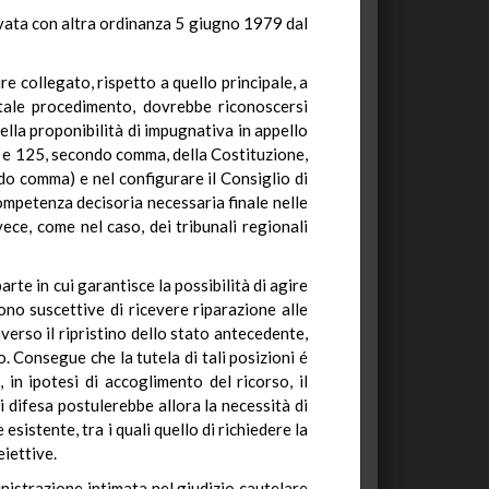
levata con altra ordinanza 5 giugno 1979 dal
 collegato, rispetto a quello principale, a
tale procedimento, dovrebbe riconoscersi
ella proponibilità di impugnativa in appello
, e 125, secondo comma, della Costituzione,
ndo comma) e nel configurare il Consiglio di
ompetenza decisoria necessaria finale nelle
vece, come nel caso, dei tribunali regionali
rte in cui garantisce la possibilità di agire
sono suscettive di ricevere riparazione alle
verso il ripristino dello stato antecedente,
 Consegue che la tutela di tali posizioni é
in ipotesi di accoglimento del ricorso, il
 difesa postulerebbe allora la necessità di
sistente, tra i quali quello di richiedere la
iettive.
nistrazione intimata nel giudizio cautelare