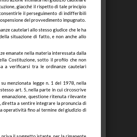
zione, giacché il rispetto di tale principio
nsentirle il perseguimento di indifferibili
 la sospensione del provvedimento impugnato.
nanze cautelari allo stesso giudice che le ha
ella situazione di fatto, e non anche allo
nze emanate nella materia interessata dalla
ella Costituzione, sotto il profilo che non
a a verificarsi tra le ordinanze cautelari
la su menzionata legge n. 1 del 1978, nella
esso art. 5, nella parte in cui circoscrive
ro emanazione, questione ritenuta rilevante
diretta a sentire integrare la pronuncia di
operatività fino al termine del giudizio di
priva il soggetto istante, per la rimanente