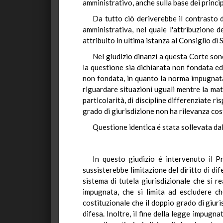
amministrativo, anche sulla base dei princi
Da tutto ciò deriverebbe il contrasto d
amministrativa, nel quale l'attribuzione d
attribuito in ultima istanza al Consiglio di 
Nel giudizio dinanzi a questa Corte sono
la questione sia dichiarata non fondata ed
non fondata, in quanto la norma impugnata 
riguardare situazioni uguali mentre la mate
particolarità, di discipline differenziate r
grado di giurisdizione non ha rilevanza cos
Questione identica é stata sollevata dal
In questo giudizio é intervenuto il P
sussisterebbe limitazione del diritto di di
sistema di tutela giurisdizionale che si r
impugnata, che si limita ad escludere che
costituzionale che il doppio grado di giuri
difesa. Inoltre, il fine della legge impugna