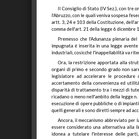
Il Consiglio di Stato (IV Sez.), con tr
l'Abruzzo, con le quali veniva sospesa l'ese
artt. 3, 24 e 103 della Costituzione, dell'a
comma dell'art. 21 della legge 6 dicembre 19
Premesso che l'Adunanza plenaria del C
impugnata é inserita in una legge avente 
industriali, cosicché l'inappellabilità va r
Ora, la restrizione apportata alla stru
organi di primo e secondo grado non sarebb
legislatore ad accelerare le procedure 
accertamento della convenienza ed utilità 
disparità di trattamento tra i mezzi di tu
ricadano o meno nell'ambito della legge n.
esecuzione di opere pubbliche o di impianti 
quelli generali e sono diretti sempre ad ac
Ancora, il meccanismo abbreviato per la
essere considerato una alternativa alla l
idonea a tutelare l'interesse delle part