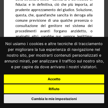
fiducia: e in definitiva, ciò che più importa, al
prudente apprezzamento del giudice. Soluzione,
questa, che, quand'anche sancita in deroga alla
comune previsione di una qualche presenza o
consultazione del genitore nel sistema dei
procedimenti avanti l'organo anzidetto, o
analoghi altri, sarebbe pur sempre legittima:
perchè giustificata dall'intento, nettamente
Noi usiamo i cookies e altre tecniche di tracciamento
perseguito dal legislatore, di prevenire, prima
per migliorare la tua esperienza di navigazione nel
ancora che reprimere penalmente, l'aborto
nostro sito, per mostrarti contenuti personalizzati e
clandestino. Nel caso in esame non soltanto è a
annunci mirati, per analizzare il traffico sul nostro sito,
questo fine garantita, come per tutte le gestanti,
e per capire da dove arrivano i nostri visitatori.
la riservatezza della procedura; si prevede
altresì che il genitore della minore possa non
essere sentito: ma ciò quando, valutate le
Accetto
circostanze della specie e la serietà dei motivi
Rifiuto
richiesti al riguardo dalla legge, sia ragionevole
presumere che il doverlo consultare aggravi il
Cambia le mie impostazioni
rischio, appunto, del ricorso all'aborto
clandestino. Siffatta cautela serve, peraltro, a