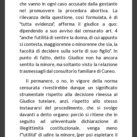
che vanno in ogni caso accusate dalla gestante
nel promuovere la procedura abortiva. La
rilevanza della questione, così formulata, è di
"tutta evidenza", afferma il giudice a quo:
dipendendo a suo avviso dal censurato art. 4
"anche l'utilità di sentire la donna, di cui appunto
si contesta, maggiorenne o minorenne che sia, la
facoltà di decidere sulla sorte di suo figlio". In
punto di fatto, detto Giudice non ha ancora
sentito la minore, ma soltanto visto la relazione
trasmessagli dal consultorio familiare di Cuneo.
Il permanere, o no, in vigore della norma
censurata rivestirebbe dunque un significato
strumentale rispetto alla decisione rimessa al
Giudice tutelare, anzi, rispetto allo stesso
instaurarsi del procedimento, che si svolge
davanti a detto organo: perciò si ritiene che in
seguito ad un'eventuale dichiarazione di
illegittimità costituzionale, venga meno
l'"utilità" di udire la minore, (per poi espletare il