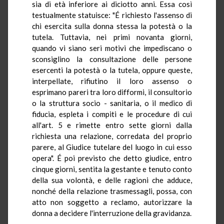
sia di età inferiore ai diciotto anni. Essa così
testualmente statuisce: "É richiesto l'assenso di
chi esercita sulla donna stessa la potestà o la
tutela. Tuttavia, nei primi novanta giorni,
quando vi siano seri motivi che impediscano o
sconsiglino la consultazione delle persone
esercenti la potestà o la tutela, oppure queste,
interpellate, rifiutino il loro assenso o
esprimano pareri tra loro difformi, il consultorio
o la struttura socio - sanitaria, o il medico di
fiducia, espleta i compiti e le procedure di cui
all'art. 5 e rimette entro sette giorni dalla
richiesta una relazione, corredata del proprio
parere, al Giudice tutelare del luogo in cui esso
opera". É poi previsto che detto giudice, entro
cinque giorni, sentita la gestante e tenuto conto
della sua volontà, e delle ragioni che adduce,
nonché della relazione trasmessagli, possa, con
atto non soggetto a reclamo, autorizzare la
donna a decidere l'interruzione della gravidanza.