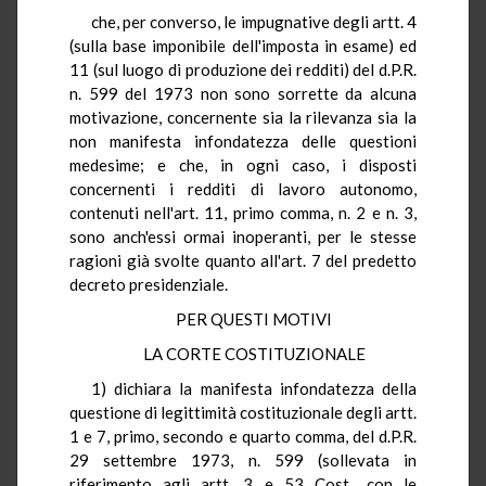
che, per converso, le impugnative degli artt. 4
(sulla base imponibile dell'imposta in esame) ed
11 (sul luogo di produzione dei redditi) del d.P.R.
n. 599 del 1973 non sono sorrette da alcuna
motivazione, concernente sia la rilevanza sia la
non manifesta infondatezza delle questioni
medesime; e che, in ogni caso, i disposti
concernenti i redditi di lavoro autonomo,
contenuti nell'art. 11, primo comma, n. 2 e n. 3,
sono anch'essi ormai inoperanti, per le stesse
ragioni già svolte quanto all'art. 7 del predetto
decreto presidenziale.
PER QUESTI MOTIVI
LA CORTE COSTITUZIONALE
1) dichiara la manifesta infondatezza della
questione di legittimità costituzionale degli artt.
1 e 7, primo, secondo e quarto comma, del d.P.R.
29 settembre 1973, n. 599 (sollevata in
riferimento agli artt. 3 e 53 Cost., con le