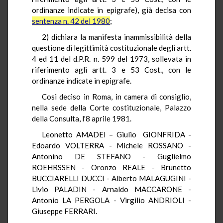
ordinanze indicate in epigrafe), già decisa con
sentenza n. 42 del 1980
;
2) dichiara la manifesta inammissibilità della
questione di legittimità costituzionale degli artt.
4 ed 11 del d.P.R. n. 599 del 1973, sollevata in
riferimento agli artt. 3 e 53 Cost., con le
ordinanze indicate in epigrafe.
Così deciso in Roma, in camera di consiglio,
nella sede della Corte costituzionale, Palazzo
della Consulta, l'8 aprile 1981.
Leonetto AMADEI – Giulio GIONFRIDA -
Edoardo VOLTERRA - Michele ROSSANO -
Antonino DE STEFANO - Guglielmo
ROEHRSSEN - Oronzo REALE - Brunetto
BUCCIARELLI DUCCI - Alberto MALAGUGINI -
Livio PALADIN - Arnaldo MACCARONE -
Antonio LA PERGOLA - Virgilio ANDRIOLI -
Giuseppe FERRARI.