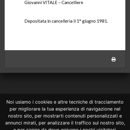
Giovanni VITALE – Cancelliere
Depositata in cancelleria il 1° giugno 1981.
Noi usiamo i cookies e altre tecniche di tracciamento
per migliorare la tua esperienza di navigazione nel
CONSULTA ONLINE DAL 1995 -
NOTE LEGALI
nostro sito, per mostrarti contenuti personalizzati e
annunci mirati, per analizzare il traffico sul nostro sito,
Consulta OnLine non ha prodotto e non è responsabile per i contenuti e
le informazioni legali di siti collegati.
e per capire da dove arrivano i nostri visitatori.