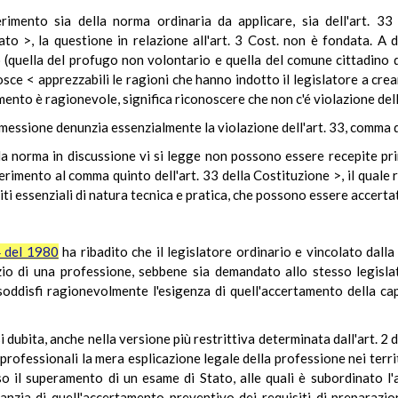
rimento sia della norma ordinaria da applicare, sia dell'art. 33 
to >, la questione in relazione all'art. 3 Cost. non è fondata. A 
(quella del profugo non volontario e quella del comune cittadino d
ce < apprezzabili le ragioni che hanno indotto il legislatore a cre
nto è ragionevole, significa riconoscere che non c'é violazione dell'
 rimessione denunzia essenzialmente la violazione dell'art. 33, comma 
ella norma in discussione vi si legge non possono essere recepite p
ferimento al comma quinto dell'art. 33 della Costituzione >, il quale ri
iti essenziali di natura tecnica e pratica, che possono essere accerta
4 del 1980
ha ribadito che il legislatore ordinario e vincolato dalla
izio di una professione, sebbene sia demandato allo stesso legislat
ddisfi ragionevolmente l'esigenza di quell'accertamento della cap
i dubita, anche nella versione più restrittiva determinata dall'art. 2 d
 professionali la mera esplicazione legale della professione nei terri
o il superamento di un esame di Stato, alle quali è subordinato l'
nzia di quell'accertamento preventivo dei requisiti di preparazion