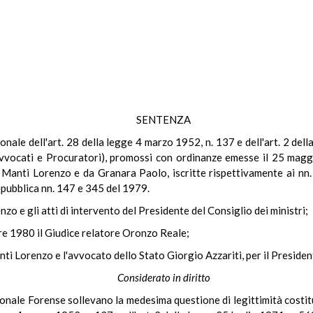
SENTENZA
uzionale dell'art. 28 della legge 4 marzo 1952, n. 137 e dell'art. 2 del
li Avvocati e Procuratori), promossi con ordinanze emesse il 25 ma
a Manti Lorenzo e da Granara Paolo, iscritte rispettivamente ai nn
epubblica nn. 147 e 345 del 1979.
nzo e gli atti di intervento del Presidente del Consiglio dei ministri;
bre 1980 il Giudice relatore Oronzo Reale;
ti Lorenzo e l'avvocato dello Stato Giorgio Azzariti, per il President
Considerato in diritto
ionale Forense sollevano la medesima questione di legittimità costit