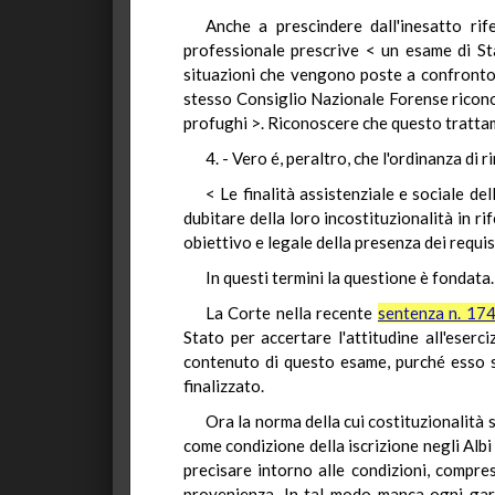
Anche a prescindere dall'inesatto rife
professionale prescrive < un esame di Sta
situazioni che vengono poste a confronto 
stesso Consiglio Nazionale Forense riconos
profughi >. Riconoscere che questo trattame
4. - Vero é, peraltro, che l'ordinanza di
< Le finalità assistenziale e sociale d
dubitare della loro incostituzionalità in ri
obiettivo e legale della presenza dei requis
In questi termini la questione è fondata.
La Corte nella recente
sentenza n. 17
Stato per accertare l'attitudine all'eserc
contenuto di questo esame, purché esso so
finalizzato.
Ora la norma della cui costituzionalità s
come condizione della iscrizione negli Albi
precisare intorno alle condizioni, compres
provenienza. In tal modo manca ogni gara