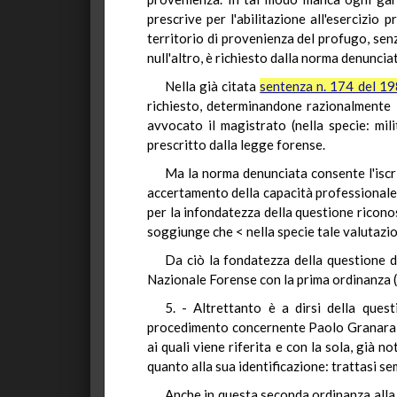
prescrive per l'abilitazione all'esercizio
territorio di provenienza del profugo, senz
null'altro, è richiesto dalla norma denuncia
Nella già citata
sentenza n. 174 del 1
richiesto, determinandone razionalmente l
avvocato il magistrato (nella specie: mi
prescritto dalla legge forense.
Ma la norma denunciata consente l'iscri
accertamento della capacità professionale 
per la infondatezza della questione riconos
soggiunge che < nella specie tale valutazion
Da ciò la fondatezza della questione di
Nazionale Forense con la prima ordinanza (
5. - Altrettanto è a dirsi della que
procedimento concernente Paolo Granara), c
ai quali viene riferita e con la sola, già 
quanto alla sua identificazione: trattasi sem
Anche in questa seconda ordinanza alla n