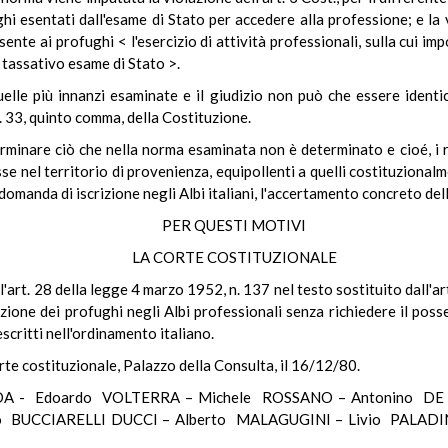
fughi esentati dall'esame di Stato per accedere alla professione; e la
ente ai profughi < l'esercizio di attività professionali, sulla cui im
 tassativo esame di Stato >.
elle più innanzi esaminate e il giudizio non può che essere identi
t. 33, quinto comma, della Costituzione.
terminare ciò che nella norma esaminata non è determinato e cioé, i re
e nel territorio di provenienza, equipollenti a quelli costituzionalme
omanda di iscrizione negli Albi italiani, l'accertamento concreto del
PER QUESTI MOTIVI
LA CORTE COSTITUZIONALE
ll'art. 28 della legge 4 marzo 1952, n. 137 nel testo sostituito dall'ar
izione dei profughi negli Albi professionali senza richiedere il poss
scritti nell'ordinamento italiano.
rte costituzionale, Palazzo della Consulta, il 16/12/80.
IDA - Edoardo VOLTERRA – Michele ROSSANO – Antonino DE 
o BUCCIARELLI DUCCI – Alberto MALAGUGINI – Livio PALAD