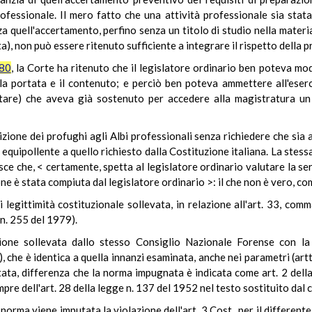
 professionale. Il mero fatto che una attività professionale sia sta
a quell'accertamento, perfino senza un titolo di studio nella materi
ta), non può essere ritenuto sufficiente a integrare il rispetto della 
980
, la Corte ha ritenuto che il legislatore ordinario ben poteva mo
a portata e il contenuto; e perciò ben poteva ammettere all'eserc
litare) che aveva già sostenuto per accedere alla magistratura u
zione dei profughi agli Albi professionali senza richiedere che sia 
equipollente a quello richiesto dalla Costituzione italiana. La stes
ce che, < certamente, spetta al legislatore ordinario valutare la seri
e è stata compiuta dal legislatore ordinario >: il che non è vero, co
 legittimità costituzionale sollevata, in relazione all'art. 33, comm
n. 255 del 1979).
stione sollevata dallo stesso Consiglio Nazionale Forense con l
he è identica a quella innanzi esaminata, anche nei parametri (artt
notata, differenza che la norma impugnata è indicata come art. 2 dell
pre dell'art. 28 della legge n. 137 del 1952 nel testo sostituito dal c
orma viene imputata la violazione dell'art. 3 Cost., per il differente