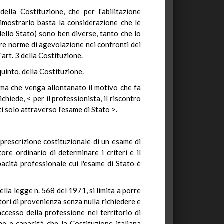
della Costituzione, che per l'abilitazione
dimostrarlo basta la considerazione che le
ello Stato) sono ben diverse, tanto che lo
are norme di agevolazione nei confronti dei
art. 3 della Costituzione.
quinto, della Costituzione.
rima che venga allontanato il motivo che fa
chiede, < per il professionista, il riscontro
ti solo attraverso l'esame di Stato >.
 prescrizione costituzionale di un esame di
ore ordinario di determinare i criteri e il
acità professionale cui l'esame di Stato è
ella legge n. 568 del 1971, si limita a porre
tori di provenienza senza nulla richiedere e
accesso della professione nel territorio di
e e capacità che la Costituzione italiana