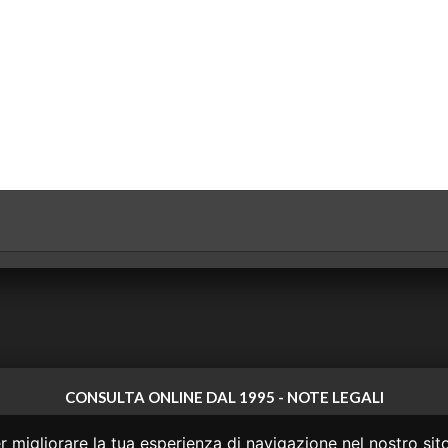
CONSULTA ONLINE DAL 1995 -
NOTE LEGALI
 non ha prodotto e non è responsabile per i contenuti e le informazioni legali di
 migliorare la tua esperienza di navigazione nel nostro sito