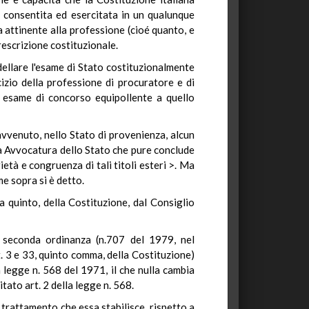
ta consentita ed esercitata in un qualunque
a attinente alla professione (cioé quanto, e
prescrizione costituzionale.
dellare l'esame di Stato costituzionalmente
izio della professione di procuratore e di
n esame di concorso equipollente a quello
avvenuto, nello Stato di provenienza, alcun
sa Avvocatura dello Stato che pure conclude
età e congruenza di tali titoli esteri >. Ma
me sopra si è detto.
a quinto, della Costituzione, dal Consiglio
a seconda ordinanza (n.707 del 1979, nel
. 3 e 33, quinto comma, della Costituzione)
a legge n. 568 del 1971, il che nulla cambia
itato art. 2 della legge n. 568.
 trattamento che essa stabilisce, rispetto a