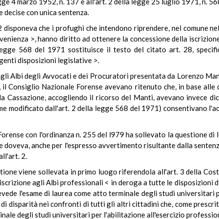
legge 4 marzo 1952, n. 137 e all'art. 2 della legge 25 luglio 1971, n. 568
e decise con unica sentenza.
52 disponeva che i profughi che intendono riprendere, nel comune nel
provenienza >, hanno diritto ad ottenere la concessione della iscrizio
a legge 568 del 1971 sostituisce il testo del citato art. 28, specif
genti disposizioni legislative >.
agli Albi degli Avvocati e dei Procuratori presentata da Lorenzo Manti
, il Consiglio Nazionale Forense avevano ritenuto che, in base alle d
ella Cassazione, accogliendo il ricorso del Manti, avevano invece di
ome modificato dall'art. 2 della legge 568 del 1971) consentivano l'a
Forense con l'ordinanza n. 255 del l979 ha sollevato la questione di l
ome doveva, anche per l'espresso avvertimento risultante dalla sentenz
l'art. 2.
stione viene sollevata in primo luogo riferendola all'art. 3 della Cos
rizione agli Albi professionali < in deroga a tutte le disposizioni di
ede l'esame di laurea come atto terminale degli studi universitari pe
 disparità nei confronti di tutti gli altri cittadini che, come prescri
ale degli studi universitari per l'abilitazione all'esercizio professio