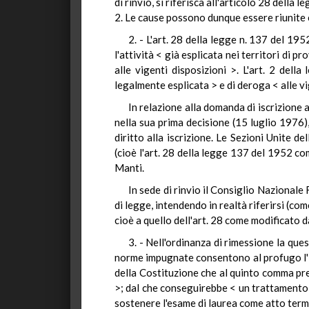
di rinvio, si riferisca all'articolo 28 della 
2. Le cause possono dunque essere riunite 
2. - L'art. 28 della legge n. 137 del 19
l'attività < già esplicata nei territori di 
alle vigenti disposizioni >. L'art. 2 dell
legalmente esplicata > e di deroga < alle vi
In relazione alla domanda di iscrizione 
nella sua prima decisione (15 luglio 1976)
diritto alla iscrizione. Le Sezioni Unite d
(cioè l'art. 28 della legge 137 del 1952 c
Manti.
In sede di rinvio il Consiglio Nazionale 
di legge, intendendo in realtà riferirsi (c
cioè a quello dell'art. 28 come modificato dal
3. - Nell'ordinanza di rimessione la que
norme impugnate consentono al profugo l'isc
della Costituzione che al quinto comma prev
>; dal che conseguirebbe < un trattamento di
sostenere l'esame di laurea come atto termin