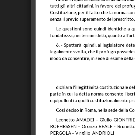
tutti gli altri cittadini, in favore dei pro
Costituzione, per il fatto che la norma cons
senza il previo superamento del prescritto,
Le questioni sono quindi identiche a qu
fondatezza, nei termini detti, quanto all'ar
6. - Spetterà, quindi, al legislatore de
legalmente svolta, che il profugo possedess
modo da consentire, in sede di esame della d
dichiara l'illegittimità costituzionale de
parte in cui la detta norma consente l'iscr
equipollenti a quelli costituzionalmente pre
Così deciso in Roma, nella sede della Co
Leonetto AMADEI – Giulio GIONFR
ROEHRSSEN – Oronzo REALE - Brunett
PERGOLA – Virgilio ANDRIOLI