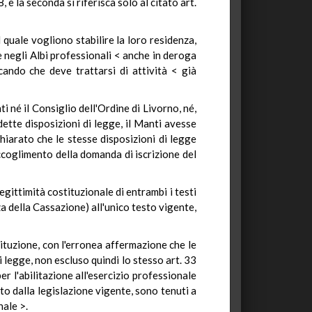
, e la seconda si riferisca solo al citato art.
 quale vogliono stabilire la loro residenza,
ne negli Albi professionali < anche in deroga
icando che deve trattarsi di attività < già
 né il Consiglio dell'Ordine di Livorno, né,
ette disposizioni di legge, il Manti avesse
chiarato che le stesse disposizioni di legge
ccoglimento della domanda di iscrizione del
egittimità costituzionale di entrambi i testi
a della Cassazione) all'unico testo vigente,
tituzione, con l'erronea affermazione che le
 legge, non escluso quindi lo stesso art. 33
r l'abilitazione all'esercizio professionale
tto dalla legislazione vigente, sono tenuti a
nale >.