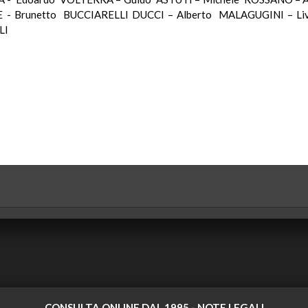
E - Brunetto BUCCIARELLI DUCCI – Alberto MALAGUGINI – L
LI
CONSULTA ONLINE DAL 1995 -
NOTE LEGALI