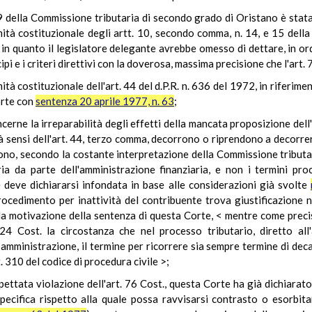
ella Commissione tributaria di secondo grado di Oristano è stata al
imità costituzionale degli artt. 10, secondo comma, n. 14, e 15 dell
in quanto il legislatore delegante avrebbe omesso di dettare, in ord
cipi e i criteri direttivi con la doverosa, massima precisione che l'art.
tà costituzionale dell'art. 44 del d.P.R. n. 636 del 1972, in riferiment
orte con
sentenza 20 aprile 1977, n. 63
;
cerne la irreparabilità degli effetti della mancata proposizione dell'
à sensi dell'art. 44, terzo comma, decorrono o riprendono a decorrer
sono, secondo la costante interpretazione della Commissione tributa
aria da parte dell'amministrazione finanziaria, e non i termini pro
 deve dichiararsi infondata in base alle considerazioni già svolte
rocedimento per inattività del contribuente trova giustificazione n
ella motivazione della sentenza di questa Corte, < mentre come prec
. 24 Cost. la circostanza che nel processo tributario, diretto all
amministrazione, il termine per ricorrere sia sempre termine di dec
rt. 310 del codice di procedura civile >;
pettata violazione dell'art. 76 Cost., questa Corte ha già dichiarat
cifica rispetto alla quale possa ravvisarsi contrasto o esorbitan