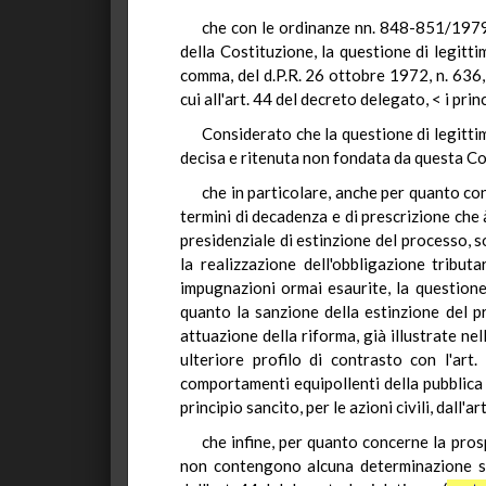
che con le ordinanze nn. 848-851/1979 d
della Costituzione, la questione di legitt
comma, del d.P.R. 26 ottobre 1972, n. 636, 
cui all'art. 44 del decreto delegato, < i prin
Considerato che la questione di legittimi
decisa e ritenuta non fondata da questa C
che in particolare, anche per quanto con
termini di decadenza e di prescrizione che 
presidenziale di estinzione del processo, 
la realizzazione dell'obbligazione tribut
impugnazioni ormai esaurite, la questione
quanto la sanzione della estinzione del p
attuazione della riforma, già illustrate n
ulteriore profilo di contrasto con l'art
comportamenti equipollenti della pubblica 
principio sancito, per le azioni civili, dall'a
che infine, per quanto concerne la pros
non contengono alcuna determinazione spe