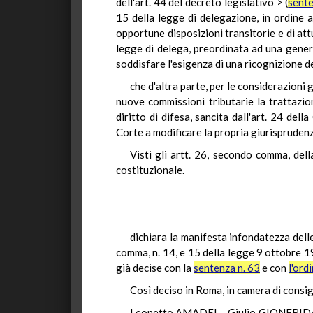
dell'art. 44 del decreto legislativo > (
sente
15 della legge di delegazione, in ordine 
opportune disposizioni transitorie e di att
legge di delega, preordinata ad una genera
soddisfare l'esigenza di una ricognizione d
che d'altra parte, per le considerazioni
nuove commissioni tributarie la trattazio
diritto di difesa, sancita dall'art. 24 del
Corte a modificare la propria giurisprudenz
Visti gli artt. 26, secondo comma, del
costituzionale.
dichiara la manifesta infondatezza delle
comma, n. 14, e 15 della legge 9 ottobre 197
già decise con la
sentenza n. 63
e con
l'ord
Così deciso in Roma, in camera di consig
Leonetto AMADEI – Giulio GIONFRID