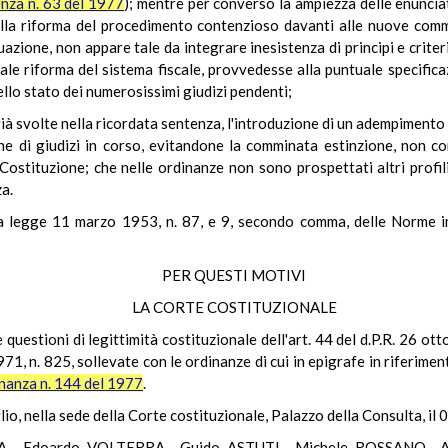
nza n. 63 del 1977
); mentre per converso la ampiezza delle enunciat
alla riforma del procedimento contenzioso davanti alle nuove commi
uazione, non appare tale da integrare inesistenza di principi e criter
le riforma del sistema fiscale, provvedesse alla puntuale specifica
ello stato dei numerosissimi giudizi pendenti;
 già svolte nella ricordata sentenza, l'introduzione di un adempimento
ne di giudizi in corso, evitandone la comminata estinzione, non co
la Costituzione; che nelle ordinanze non sono prospettati altri prof
a.
la legge 11 marzo 1953, n. 87, e 9, secondo comma, delle Norme in
PER QUESTI MOTIVI
LA CORTE COSTITUZIONALE
 questioni di legittimità costituzionale dell'art. 44 del d.P.R. 26 ot
1, n. 825, sollevate con le ordinanze di cui in epigrafe in riferiment
inanza n. 144 del 1977
.
lio, nella sede della Corte costituzionale, Palazzo della Consulta, il
A - Edoardo VOLTERRA – Guido ASTUTI – Michele ROSSANO – A