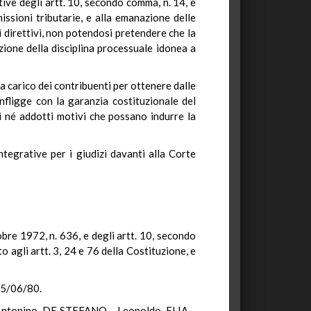
ive degli artt. 10, secondo comma, n. 14, e
ssioni tributarie, e alla emanazione delle
i direttivi, non potendosi pretendere che la
zione della disciplina processuale idonea a
 a carico dei contribuenti per ottenere dalle
nfligge con la garanzia costituzionale del
ili né addotti motivi che possano indurre la
tegrative per i giudizi davanti alla Corte
tobre 1972, n. 636, e degli artt. 10, secondo
o agli artt. 3, 24 e 76 della Costituzione, e
 05/06/80.
ntonino DE STEFANO – Leopoldo ELIA –