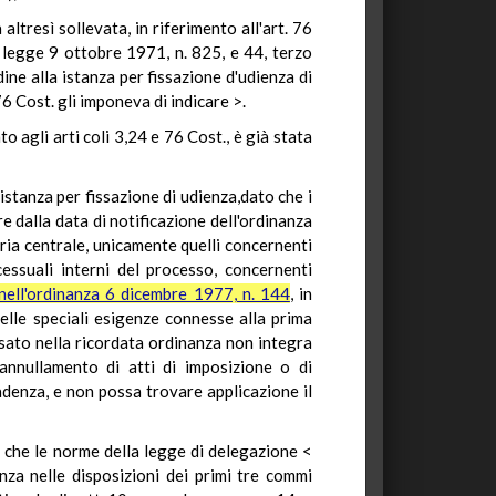
tresì sollevata, in riferimento all'art. 76
a legge 9 ottobre 1971, n. 825, e 44, terzo
ine alla istanza per fissazione d'udienza di
 76 Cost. gli imponeva di indicare >.
o agli arti coli 3,24 e 76 Cost., è già stata
istanza per fissazione di udienza,dato che i
e dalla data di notificazione dell'ordinanza
ria centrale, unicamente quelli concernenti
cessuali interni del processo, concernenti
nell'ordinanza 6 dicembre 1977, n. 144
, in
elle speciali esigenze connesse alla prima
isato nella ricordata ordinanza non integra
'annullamento di atti di imposizione o di
adenza, e non possa trovare applicazione il
o che le norme della legge di delegazione <
za nelle disposizioni dei primi tre commi