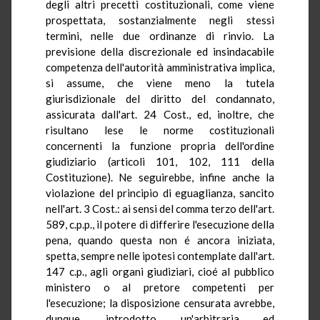
degli altri precetti costituzionali, come viene
prospettata, sostanzialmente negli stessi
termini, nelle due ordinanze di rinvio. La
previsione della discrezionale ed insindacabile
competenza dell'autorità amministrativa implica,
si assume, che viene meno la tutela
giurisdizionale del diritto del condannato,
assicurata dall'art. 24 Cost., ed, inoltre, che
risultano lese le norme costituzionali
concernenti la funzione propria dell'ordine
giudiziario (articoli 101, 102, 111 della
Costituzione). Ne seguirebbe, infine anche la
violazione del principio di eguaglianza, sancito
nell'art. 3 Cost.: ai sensi del comma terzo dell'art.
589, c.p.p., il potere di differire l'esecuzione della
pena, quando questa non é ancora iniziata,
spetta, sempre nelle ipotesi contemplate dall'art.
147 c.p., agli organi giudiziari, cioé al pubblico
ministero o al pretore competenti per
l'esecuzione; la disposizione censurata avrebbe,
dunque, introdotto un'arbitraria ed