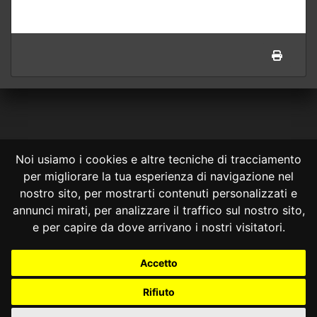
Noi usiamo i cookies e altre tecniche di tracciamento
per migliorare la tua esperienza di navigazione nel
CONSULTA ONLINE DAL 1995 -
NOTE LEGALI
nostro sito, per mostrarti contenuti personalizzati e
annunci mirati, per analizzare il traffico sul nostro sito,
Consulta OnLine non ha prodotto e non è responsabile per i contenuti e
le informazioni legali di siti collegati.
e per capire da dove arrivano i nostri visitatori.
La consultazione di questi o del materiale contenuto nel sito non
costituisce una relazione di consulenza legale.
Accetto
Nessuno deve confidare o agire in base alle informazioni disponibili in
questo sito senza una consulenza legale professionale.
Rifiuto
info@giurcost.org
|
Giurisprudenza Costituzionale
|