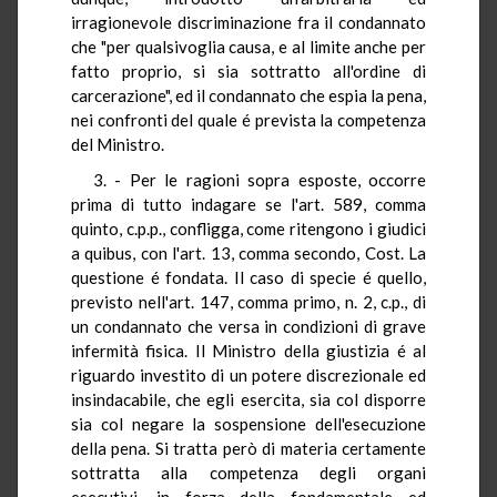
irragionevole discriminazione fra il condannato
che "per qualsivoglia causa, e al limite anche per
fatto proprio, si sia sottratto all'ordine di
carcerazione", ed il condannato che espia la pena,
nei confronti del quale é prevista la competenza
del Ministro.
3. - Per le ragioni sopra esposte, occorre
prima di tutto indagare se l'art. 589, comma
quinto, c.p.p., confligga, come ritengono i giudici
a quibus, con l'art. 13, comma secondo, Cost. La
questione é fondata. Il caso di specie é quello,
previsto nell'art. 147, comma primo, n. 2, c.p., di
un condannato che versa in condizioni di grave
infermità fisica. Il Ministro della giustizia é al
riguardo investito di un potere discrezionale ed
insindacabile, che egli esercita, sia col disporre
sia col negare la sospensione dell'esecuzione
della pena. Si tratta però di materia certamente
sottratta alla competenza degli organi
esecutivi, in forza della fondamentale ed