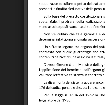
sostanza, un peculiare aspetto del trattame
presenti le finalità rieducative della pena, 
Sulla base del precetto costituzionale s
sostanziale, il protrarsi della realizzazio
meno assolto positivamente al suo fine ried
Non v'é dubbio che tale garanzia é de
determina, infatti, una anomala successione 
Un siffatto legame tra organo del pote
contrasta con quelle guarentigie che atte
contenuti nell'art. 13, ne assicura la tutela 
Devesi rilevare che il Ministro della g
l'applicazione del beneficio, dall'organo g
valutare l'effettiva esistenza in concreto 
La disarmonia del sistema appare ancor p
176 del codice penale e che, tra l'altro, ha
Per la legge n. 1634 del 1962 la libe
legislatore del 1930.