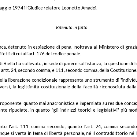
maggio 1974 il Giudice relatore Leonetto Amadei.
Ritenuto in fatto
, detenuto in espiazione di pena, inoltrava al Ministero di grazia
fetti di cui all'art. 176 del codice penale.
i Biella ha sollevato, in sede di parere sull'istanza, la questione di le
i artt. 24, secondo comma, e 111, secondo comma, della Costituzione
della liberazione condizionale rappresenta uno strumento di "individ
versi, la legittimità costituzionale della facoltà riconosciuta dalla
 proponente, quanto mai anacronistica e imperniata su residue conce
e ripudiate, in quanto "gli indirizzi teorici e legislativi" più mo
anto l'art. 111, comma secondo, quanto l'art. 24, comma secondo,
ue si verta in tema di libertà personale, né il contraddittorio né