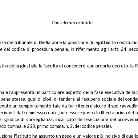
Considerato in diritto
nza del tribunale di Biella pone la questione di legittimità costituzio
ne del codice di procedura penale, in riferimento agli artt. 24, s
stro della giustizia la facoltà di concedere, con proprio decreto, la 
ionale rappresenta un particolare aspetto della fase esecutiva della p
a pena stessa, quello, cioé, di tendere al recupero sociale del cond
 tenuto un comportamento tale da far ritenere sicuro il suo ravvedi
derivanti dal commesso reato, può essere posto in libertà prima del t
l giudice di sorveglianza, incaricato dell'esecuzione del provvedim
ndo comma, e 230, primo comma, n. 2, del codice penale).
uzione l'istituto ha assunto un peso e un valore più incisivo di quell