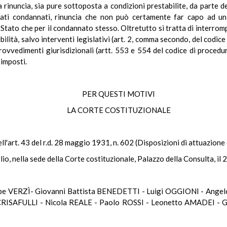
rinuncia, sia pure sottoposta a condizioni prestabilite, da parte de
inati condannati, rinuncia che non può certamente far capo ad u
lo Stato che per il condannato stesso. Oltretutto si tratta di interro
ibilità, salvo interventi legislativi (art. 2, comma secondo, del codice
ovvedimenti giurisdizionali (artt. 553 e 554 del codice di procedu
 imposti.
PER QUESTI MOTIVI
LA CORTE COSTITUZIONALE
dell'art. 43 del r.d. 28 maggio 1931, n. 602 (Disposizioni di attuazione
lio, nella sede della Corte costituzionale, Palazzo della Consulta, il
pe VERZÌ- Giovanni Battista BENEDETTI - Luigi OGGIONI - Ang
CRISAFULLI - Nicola REALE - Paolo ROSSI - Leonetto AMADEI -