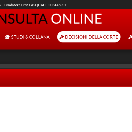
92 - Fondatore Prof. PASQUALE COSTANZO
STUDI & COLLANA
DECISIONI DELLA CORTE