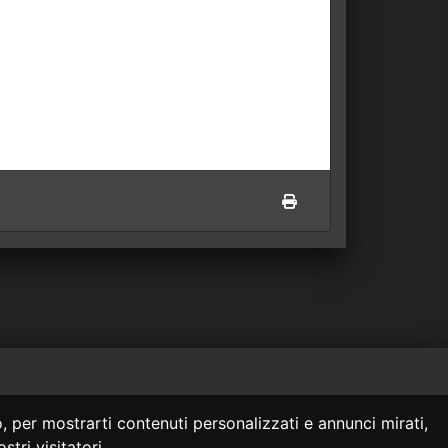
 siti collegati.
, per mostrarti contenuti personalizzati e annunci mirati,
onsulenza legale.
stri visitatori.