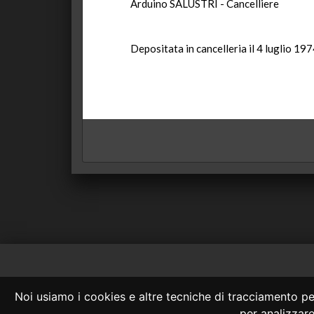
Arduino SALUSTRI - Cancelliere
Depositata in cancelleria il 4 luglio 197
Consulta OnLine
Noi usiamo i cookies e altre tecniche di tracciamento per
La consultazione
per analizzare 