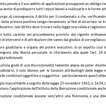
nto penale e il suo ambito di applicazione presuppone un obbligo tas
ma anche di predisporre tutti i mezzi idonei a realizzarle e le forme at
orge, di conseguenza, il diritto per il condannato a che, verificandos
ne della pretesa punitiva venga riesaminato al fine di accertare se in
ucativo; tale diritto deve trovare nella legge una valida e ragionevo
l tutto carente nel procedimento previsto dal vigente ordinamen
di interventi e di attribuzioni che vanno dal giudice di sorveglianza a
re giudiziario e organo del potere esecutivo, in un aspetto così i
ngono alla libertà personale, in riferimento alla quale l'art. 24 d
giurisdizionale.
iustizia gode di una discrezionalità talmente ampia da poter disatte
iudiziario, il solo idoneo, per le funzioni attribuitegli dalla legg
delle condizioni oggettive e soggettive - particolarmente quest'ultime
iù inaccettabile a seguito della legge 25 novembre 1962, n. 1634, che
 esteso l'applicazione dell'istituto della liberazione condizionale anch
razione condizionale assume senz'altro una fisionomia e una dime