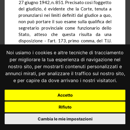
27 giugno 1942, n. 851. Precisato così l'oggetto
del giudizio, é evidente che la Corte, tenuta a
pronunziarsi nei limiti definiti dal giudice a quo,
non può portare il suo esame sulla qualifica del
segretario provinciale come funzionario dello
Stato, atteso che questa risulta da una
disposizione - l'art. 173, primo comma, del T.U.
della legge comunale e provinciale del 1934,
Noi usiamo i cookies e altre tecniche di tracciamento
modificato dalla legge 27 giugno 1942, n. 851 -
per migliorare la tua esperienza di navigazione nel
che non é stata impugnata e che non condiziona
necessariamente nessuna delle tre norme
nostro sito, per mostrarti contenuti personalizzati e
denunziate. A quest'ultimo proposito qualche
annunci mirati, per analizzare il traffico sul nostro sito,
dubbio potrebbe sorgere per gli artt. 23 e 46
e per capire da dove arrivano i nostri visitatori.
della legge del 1962 a causa dei poteri
amministrativi ivi conferiti all'autorità statale,
Accetto
ma esso deve essere risolto negativamente sulla
base della considerazione che né il bando
Rifiuto
ministeriale di concorso né il decreto
ministeriale di nomina del vincitore sono in
Cambia le mie impostazioni
astratto del tutto incompatibili con un sistema
nel quale, una volta intervenuta la nomina, il