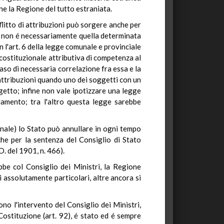
e la Regione del tutto estraniata.
flitto di attribuzioni può sorgere anche per
era non é necessariamente quella determinata
n l'art. 6 della legge comunale e provinciale
 costituzionale attributiva di competenza al
caso di necessaria correlazione fra essa e la
'attribuzioni quando uno dei soggetti con un
ggetto; infine non vale ipotizzare una legge
llamento; tra l'altro questa legge sarebbe
onale) lo Stato può annullare in ogni tempo
che per la sentenza del Consiglio di Stato
D. del 1901, n. 466).
bbe col Consiglio dei Ministri, la Regione
si assolutamente particolari, altre ancora si
no l'intervento del Consiglio dei Ministri,
Costituzione (art. 92), é stato ed é sempre