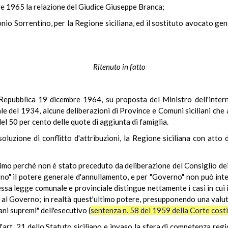
bre 1965 la relazione del Giudice Giuseppe Branca;
tonio Sorrentino, per la Regione siciliana, ed il sostituto avocato ge
Ritenuto in fatto
Repubblica 19 dicembre 1964, su proposta del Ministro dell'intern
iale del 1934, alcune deliberazioni di Province e Comuni siciliani c
el 50 per cento delle quote di aggiunta di famiglia.
oluzione di conflitto d'attribuzioni, la Regione siciliana con atto
ittimo perché non é stato preceduto da deliberazione del Consiglio de
erno" il potere generale d'annullamento, e per "Governo" non può inten
essa legge comunale e provinciale distingue nettamente i casi in cui
ta al Governo; in realtà quest'ultimo potere, presupponendo una valut
ni supremi" dell'esecutivo (
sentenza n. 58 del 1959 della Corte cost
'art. 21 dello Statuto siciliano e invaso la sfera di competenza regio