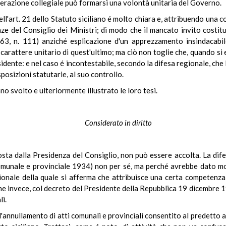
iberazione collegiale può formarsi una volontà unitaria del Governo.
ell'art. 21 dello Statuto siciliano é molto chiara e, attribuendo una 
nze del Consiglio dei Ministri; di modo che il mancato invito costit
63, n. 111) anziché esplicazione d'un apprezzamento insindacabil
carattere unitario di quest'ultimo; ma ciò non toglie che, quando si 
idente: e nel caso é incontestabile, secondo la difesa regionale, ch
isposizioni statutarie, al suo controllo.
nno svolto e ulteriormente illustrato le loro tesi.
Considerato in diritto
posta dalla Presidenza del Consiglio, non può essere accolta. La dif
comunale e provinciale 1934) non per sé, ma perché avrebbe dato mo
ionale della quale si afferma che attribuisce una certa competenza 
 che invece, col decreto del Presidente della Repubblica 19 dicembre 
li.
l'annullamento di atti comunali e provinciali consentito al predetto a