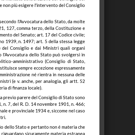
e non più esigere l'intervento del Consiglio
 secondo l'Avvocatura dello Stato, da molte
121, 127, comma terzo, della Costituzione e
mento del Senato; art. 17 del Codice civile;
no 1939, n. 1497; art. 5 della stessa legge
 del Consiglio e dai Ministri quali organi
o l'Avvocatura dello Stato può svolgersi in
olitico-amministrativo (Consiglio di Stato,
 costituisce sempre eccezione espressamente
amministrazione né rientra in nessuna delle
stri (e v. anche, per analogia, gli artt. 52
ria di finanza locale).
ica previo parere del Consiglio di Stato sono
1, n. 7, del R. D. 14 novembre 1901, n. 466;
unale e provinciale 1934 e, siccome nel caso
tri.
rio dello Stato e pertanto non é materia che
gna riguardano sicuramente materia estranea