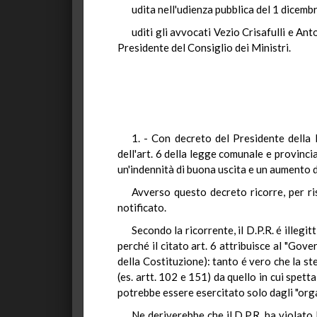
udita nell'udienza pubblica del 1 dicem
uditi gli avvocati Vezio Crisafulli e An
Presidente del Consiglio dei Ministri.
1. - Con decreto del Presidente della 
dell'art. 6 della legge comunale e provinc
un'indennità di buona uscita e un aumento d
Avverso questo decreto ricorre, per ris
notificato.
Secondo la ricorrente, il D.P.R. é illeg
perché il citato art. 6 attribuisce al "Gov
della Costituzione): tanto é vero che la st
(es. artt. 102 e 151) da quello in cui spet
potrebbe essere esercitato solo dagli "orga
Ne deriverebbe che il D.P.R. ha violato l