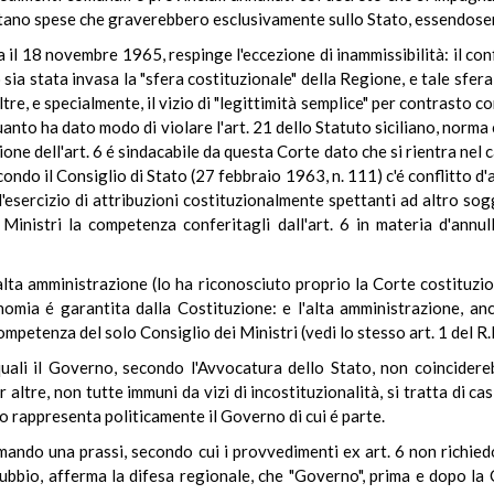
ortano spese che graverebbero esclusivamente sullo Stato, essendosen
il 18 novembre 1965, respinge l'eccezione di inammissibilità: il con
 sia stata invasa la "sfera costituzionale" della Regione, e tale sf
re, e specialmente, il vizio di "legittimità semplice" per contrasto co
anto ha dato modo di violare l'art. 21 dello Statuto siciliano, norma
ne dell'art. 6 é sindacabile da questa Corte dato che si rientra nel 
condo il Consiglio di Stato (27 febbraio 1963, n. 111) c'é conflitto d
l'esercizio di attribuzioni costituzionalmente spettanti ad altro so
Ministri la competenza conferitagli dall'art. 6 in materia d'annu
lta amministrazione (lo ha riconosciuto proprio la Corte costituzi
omia é garantita dalla Costituzione: e l'alta amministrazione, an
mpetenza del solo Consiglio dei Ministri (vedi lo stesso art. 1 del R.
uali il Governo, secondo l'Avvocatura dello Stato, non coincidere
r altre, non tutte immuni da vizi di incostituzionalità, si tratta di ca
o rappresenta politicamente il Governo di cui é parte.
mando una prassi, secondo cui i provvedimenti ex art. 6 non richiedo
 dubbio, afferma la difesa regionale, che "Governo", prima e dopo la 