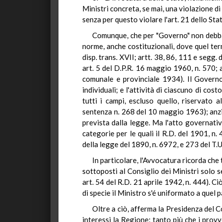
Ministri concreta, se mai, una violazione d
senza per questo violare l'art. 21 dello Stat
Comunque, che per "Governo" non debba i
norme, anche costituzionali, dove quel ter
disp. trans. XVII; artt. 38, 86, 111 e segg
art. 5 del D.P.R. 16 maggio 1960, n. 570; 
comunale e provinciale 1934). Il Governo 
individuali; e l'attività di ciascuno di c
tutti i campi, escluso quello, riservato a
sentenza n. 268 del 10 maggio 1963); anzi 
prevista dalla legge. Ma l'atto governativ
categorie per le quali il R.D. del 1901, n.
della legge del 1890, n. 6972, e 273 del T.U.
In particolare, l'Avvocatura ricorda che 
sottoposti al Consiglio dei Ministri solo s
art. 54 del R.D. 21 aprile 1942, n. 444). C
di specie il Ministro s'é uniformato a quel 
Oltre a ciò, afferma la Presidenza del C
interessi la Regione; tanto più che i prov