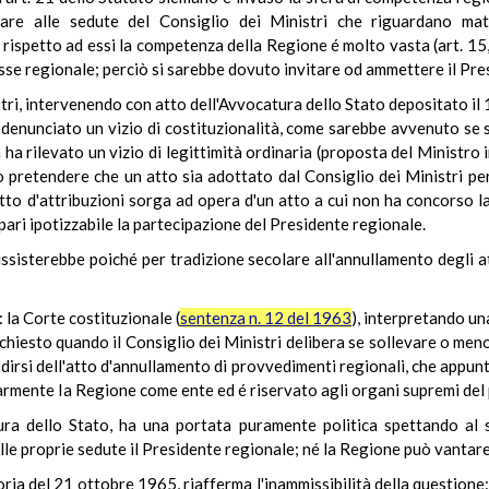
are alle sedute del Consiglio dei Ministri che riguardano mate
 rispetto ad essi la competenza della Regione é molto vasta (art. 15, 
se regionale; perciò si sarebbe dovuto invitare od ammettere il Pres
istri, intervenendo con atto dell'Avvocatura dello Stato depositato il
 denunciato un vizio di costituzionalità, come sarebbe avvenuto se s
ha rilevato un vizio di legittimità ordinaria (proposta del Ministro i
uò pretendere che un atto sia adottato dal Consiglio dei Ministri pe
tto d'attribuzioni sorga ad opera d'un atto a cui non ha concorso la
pari ipotizzabile la partecipazione del Presidente regionale.
sussisterebbe poiché per tradizione secolare all'annullamento degli 
 la Corte costituzionale (
sentenza n. 12 del 1963
), interpretando un
ichiesto quando il Consiglio dei Ministri delibera se sollevare o meno
dirsi dell'atto d'annullamento di provvedimenti regionali, che appunt
larmente Ia Regione come ente ed é riservato agli organi supremi del
ura dello Stato, ha una portata puramente politica spettando al s
lle proprie sedute il Presidente regionale; né la Regione può vantare
oria del 21 ottobre 1965, riafferma l'inammissibilità della questione