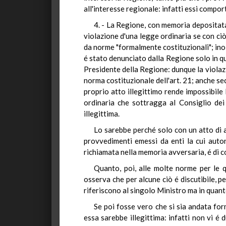
all'interesse regionale: infatti essi comp
4. - La Regione, con memoria depositata 
violazione d'una legge ordinaria se con ciò
da norme "formalmente costituzionali"; inolt
é stato denunciato dalla Regione solo in qu
Presidente della Regione: dunque la violazio
norma costituzionale dell'art. 21; anche se
proprio atto illegittimo rende impossibile 
ordinaria che sottragga al Consiglio dei 
illegittima.
Lo sarebbe perché solo con un atto di a
provvedimenti emessi da enti la cui auton
richiamata nella memoria avversaria, é di co
Quanto, poi, alle molte norme per le q
osserva che per alcune ciò é discutibile, pe
riferiscono al singolo Ministro ma in quant
Se poi fosse vero che si sia andata for
essa sarebbe illegittima: infatti non vi é