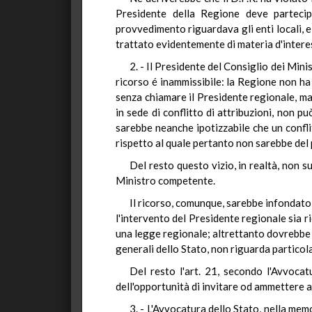
Presidente della Regione deve partecip
provvedimento riguardava gli enti locali, e
trattato evidentemente di materia d'interes
2. - Il Presidente del Consiglio dei Min
ricorso é inammissibile: la Regione non ha
senza chiamare il Presidente regionale, ma 
in sede di conflitto di attribuzioni, non p
sarebbe neanche ipotizzabile che un confli
rispetto al quale pertanto non sarebbe del 
Del resto questo vizio, in realtà, non 
Ministro competente.
Il ricorso, comunque, sarebbe infondato:
l'intervento del Presidente regionale sia r
una legge regionale; altrettanto dovrebbe 
generali dello Stato, non riguarda partico
Del resto l'art. 21, secondo l'Avvocat
dell'opportunità di invitare od ammettere a
3. - L'Avvocatura dello Stato, nella mem