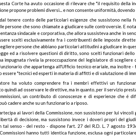
sta Corte ha avuto occasione di rilevare che "il requisito della in
ione propone problemi diversi... e non consente uniformità, dovendo a
dal tenere conto delle particolari esigenze che sussistono nella f
elle persone che sono chiamate a giudicare sulle controversie. E nota
esentanza sindacale e corporativa, che allora sussisteva anche in sen
re scelti esclusivamente fra i contribuenti delle imposte dirette
cegliere persone che abbiano particolari attitudini a giudicare in que
egge ed a risolvere questioni di diritto, sono scelti funzionari dello
 impugnata rivela la preoccupazione del legislatore di scegliere d
unzionario che appartenga all'Ufficio tecnico erariale, ma inoltre -
essere "tecnici ed esperti in materia di affitti e di valutazione di imm
latore ha voluto comprendere fra i membri effettivi un funzionar
quindi ad osservare le direttive, ma in quanto, per il servizio presta
ommissioni, un contributo di conoscenze e di esperienze che é diff
 può cadere anche su un funzionario a riposo.
artecipa ai lavori della Commissione, non sussistono per lui vincoli 
ibertà di decisione, ma sussistono invece i doveri propri del giudi
 tal senso - del resto - dispone l'art. 27 del R.D. L. 7 agosto 193
 Commissioni hanno tutti identica funzione, esclusa ogni particolare 