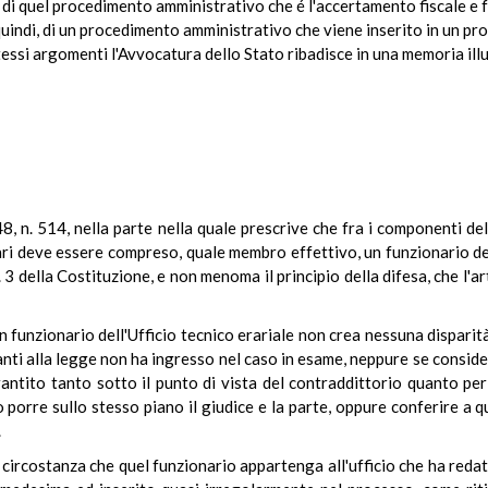
i di quel procedimento amministrativo che é l'accertamento fiscale e fa 
quindi, di un procedimento amministrativo che viene inserito in un pro
essi argomenti l'Avvocatura dello Stato ribadisce in una memoria illu
948, n. 514, nella parte nella quale prescrive che fra i componenti d
fari deve essere compreso, quale membro effettivo, un funzionario degl
 3 della Costituzione, e non menoma il principio della difesa, che l'ar
 funzionario dell'Ufficio tecnico erariale non crea nessuna disparità fr
anti alla legge non ha ingresso nel caso in esame, neppure se considera
tito tanto sotto il punto di vista del contraddittorio quanto per l
 porre sullo stesso piano il giudice e la parte, oppure conferire a 
.
circostanza che quel funzionario appartenga all'ufficio che ha redatt