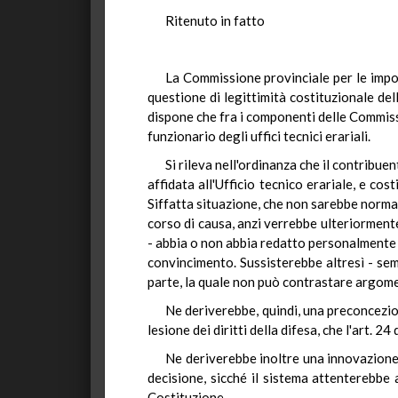
Ritenuto in fatto
La Commissione provinciale per le impos
questione di legittimità costituzionale dell
dispone che fra i componenti delle Commissi
funzionario degli uffici tecnici erariali.
Si rileva nell'ordinanza che il contribue
affidata all'Ufficio tecnico erariale, e co
Siffatta situazione, che non sarebbe normale
corso di causa, anzi verrebbe ulteriormente
- abbia o non abbia redatto personalmente 
convincimento. Sussisterebbe altresì - semp
parte, la quale non può contrastare argom
Ne deriverebbe, quindi, una preconcezion
lesione dei diritti della difesa, che l'art. 24
Ne deriverebbe inoltre una innovazione 
decisione, sicché il sistema attenterebbe a
Costituzione.