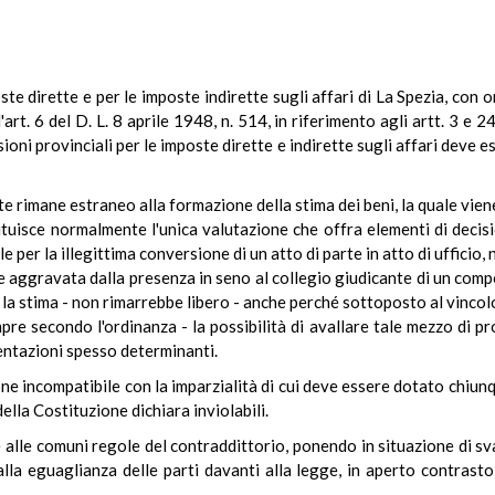
te dirette e per le imposte indirette sugli affari di La Spezia, con
'art. 6 del D. L. 8 aprile 1948, n. 514, in riferimento agli artt. 3 e
oni provinciali per le imposte dirette e indirette sugli affari deve
nte rimane estraneo alla formazione della stima dei beni, la quale vien
stituisce normalmente l'unica valutazione che offra elementi di deci
 per la illegittima conversione di un atto di parte in atto di ufficio
 aggravata dalla presenza in seno al collegio giudicante di un compon
la stima - non rimarrebbe libero - anche perché sottoposto al vincolo
re secondo l'ordinanza - la possibilità di avallare tale mezzo di pro
entazioni spesso determinanti.
e incompatibile con la imparzialità di cui deve essere dotato chiunqu
 della Costituzione dichiara inviolabili.
alle comuni regole del contraddittorio, ponendo in situazione di s
lla eguaglianza delle parti davanti alla legge, in aperto contrasto 