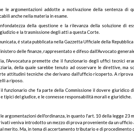
che le argomentazioni addotte a motivazione della sentenza di 
abili anche nella materia in esame.
nfondatezza della questione e la rilevanza della soluzione di ess
iudizio e la trasmissione degli atti a questa Corte.
municata, é stata pubblicata nella Gazzetta Ufficiale della Repubblic
 Ministero delle finanze, rappresentato e difeso dall'Avvocato generale
ia, l'Avvocatura premette che il funzionario degli uffici tecnici e
nziaria, della quale sarebbe tenuto ad osservare le direttive, ma 
te attitudini tecniche che derivano dall'ufficio ricoperto. A riprova
lli a riposo.
l funzionario che fa parte della Commissione il dovere giuridico di
 e tipici del giudice, e le connesse responsabilità morali e giuridiche.
e argomentazioni dell'ordinanza, in quanto l'art. 10 della legge 23 
 privati veniva introdotto un mezzo di prova proveniente da un ufficio 
o al merito. Ma, in tema di accertamento tributario e di procedimento 