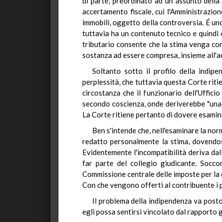
di parte, preordinato ad un assunto della 
accertamento fiscale, cui l'Amministrazione
immobili, oggetto della controversia. É un
tuttavia ha un contenuto tecnico e quindi 
tributario consente che la stima venga con
sostanza ad essere compresa, insieme all'ac
Soltanto sotto il profilo della indip
perplessità, che tuttavia questa Corte rit
circostanza che il funzionario dell'Uffici
secondo coscienza, onde deriverebbe "una p
La Corte ritiene pertanto di dovere esaminare
Ben s'intende che, nell'esaminare la nor
redatto personalmente la stima, dovendosi
Evidentemente l'incompatibilità deriva dal
far parte del collegio giudicante. Socco
Commissione centrale delle imposte per la d
Con che vengono offerti al contribuente i p
Il problema della indipendenza va posto 
egli possa sentirsi vincolato dal rapporto g