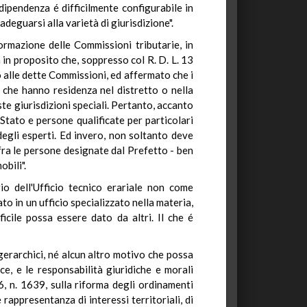
dipendenza é difficilmente configurabile in
deguarsi alla varietà di giurisdizione".
ormazione delle Commissioni tributarie, in
 in proposito che, soppresso col R. D. L. 13
o alle dette Commissioni, ed affermato che i
 che hanno residenza nel distretto o nella
ste giurisdizioni speciali. Pertanto, accanto
 Stato e persone qualificate per particolari
egli esperti. Ed invero, non soltanto deve
 fra le persone designate dal Prefetto - ben
obili".
io dell'Ufficio tecnico erariale non come
to in un ufficio specializzato nella materia,
icile possa essere dato da altri. Il che é
gerarchici, né alcun altro motivo che possa
ce, e le responsabilità giuridiche e morali
6, n. 1639, sulla riforma degli ordinamenti
rappresentanza di interessi territoriali, di