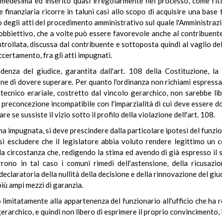
medesima ed inserito quasi irregolarmente nel processo, come ritie
 finanziaria ricorre in taluni casi allo scopo di acquisire una base 
o degli atti del procedimento amministrativo sul quale l'Amministrazi
obbiettivo, che a volte può essere favorevole anche al contribuente
trollata, discussa dal contribuente e sottoposta quindi al vaglio de
certamento, fra gli atti impugnati.
endenza del giudice, garantita dall'art. 108 della Costituzione, 
iene di dovere superare. Per quanto l'ordinanza non richiami espressa
o tecnico erariale, costretto dal vincolo gerarchico, non sarebbe l
reconcezione incompatibile con l'imparzialità di cui deve essere dot
 se sussiste il vizio sotto il profilo della violazione dell'art. 108.
ma impugnata, si deve prescindere dalla particolare ipotesi del funzio
 escludere che il legislatore abbia voluto rendere legittimo un c
la circostanza che, redigendo la stima ed avendo di già espresso il 
rrono in tal caso i comuni rimedi dell'astensione, della ricusazi
eclaratoria della nullità della decisione e della rinnovazione del gi
iù ampi mezzi di garanzia.
limitatamente alla appartenenza del funzionario all'ufficio che ha r
erarchico, e quindi non libero di esprimere il proprio convincimento, in