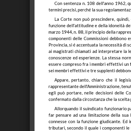
Con sentenza n. 108 dell'anno 1962, que
termini precisi, perché la sua regolamentaz
La Corte non può prescindere, quindi, 
funzione dell'attitudine e della idoneità d
marzo 1944, n. 88, il principio della rappr
componenti delle Commissioni debbono esse
Provincia, si é accentuata la necessità di s
ai magistrati chiamati ad interpretare la l
conoscenze ed esperienze. La stessa norma
essere compreso fra i membri effettivi un f
sei membri effettivi e tre supplenti debbono 
Appare, pertanto, chiaro che il legis
rappresentante dell'Amministrazione, tenuto 
egli può portare, nelle decisioni delle C
confermato dalla circostanza che la scelta
Allorquando il suindicato funzionario p
far pensare ad una limitazione della sua l
connesse con la funzione giudicante. Ed in
tributari, secondo il quale i componenti le