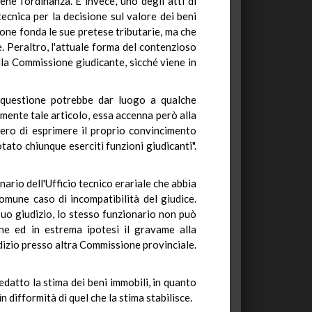
ne l'ordinanza. É invece, uno degli atti di
tecnica per la decisione sul valore dei beni
one fonda le sue pretese tributarie, ma che
. Peraltro, l'attuale forma del contenzioso
lla Commissione giudicante, sicché viene in
la questione potrebbe dar luogo a qualche
mente tale articolo, essa accenna però alla
ibero di esprimere il proprio convincimento
ato chiunque eserciti funzioni giudicanti".
nario dell'Ufficio tecnico erariale che abbia
omune caso di incompatibilità del giudice.
suo giudizio, lo stesso funzionario non può
one ed in estrema ipotesi il gravame alla
udizio presso altra Commissione provinciale.
edatto la stima dei beni immobili, in quanto
 difformità di quel che la stima stabilisce.