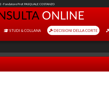
92 - Fondatore Prof. PASQUALE COSTANZO
STUDI & COLLANA
DECISIONI DELLA CORTE