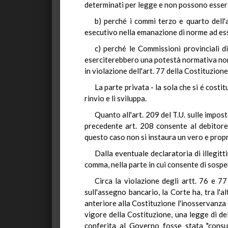
determinati per legge e non possono essere l
b) perché i commi terzo e quarto dell'a
esecutivo nella emanazione di norme ad ess
c) perché le Commissioni provinciali di
eserciterebbero una potestà normativa non
in violazione dell'art. 77 della Costituzione
La parte privata - la sola che si é costi
rinvio e li sviluppa.
Quanto all'art. 209 del T.U. sulle impost
precedente art. 208 consente al debitore 
questo caso non si instaura un vero e propr
Dalla eventuale declaratoria di illegit
comma, nella parte in cui consente di sospe
Circa la violazione degli artt. 76 e 7
sull'assegno bancario, la Corte ha, tra l'a
anteriore alla Costituzione l'inosservanza d
vigore della Costituzione, una legge di de
conferita al Governo fosse stata "consu