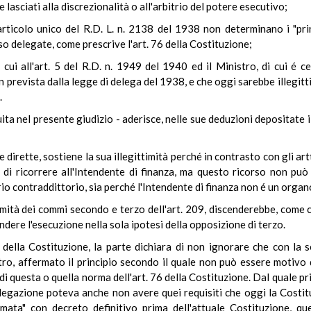
asciati alla discrezionalità o all'arbitrio del potere esecutivo;
rticolo unico del R.D. L. n. 2138 del 1938 non determinano i "prin
o delegate, come prescrive l'art. 76 della Costituzione;
 cui all'art. 5 del R.D. n. 1949 del 1940 ed il Ministro, di cui é c
 prevista dalla legge di delega del 1938, e che oggi sarebbe illegi
.
tuita nel presente giudizio - aderisce, nelle sue deduzioni depositate 
e dirette, sostiene la sua illegittimità perché in contrasto con gli art
di ricorrere all'Intendente di finanza, ma questo ricorso non può c
io contraddittorio, sia perché l'Intendente di finanza non é un organ
timità dei commi secondo e terzo dell'art. 209, discenderebbe, come c
ndere l'esecuzione nella sola ipotesi della opposizione di terzo.
7 della Costituzione, la parte dichiara di non ignorare che con la
ltro, affermato il principio secondo il quale non può essere motivo 
i questa o quella norma dell'art. 76 della Costituzione. Dal quale pr
legazione poteva anche non avere quei requisiti che oggi la Costitu
mata" con decreto definitivo prima dell'attuale Costituzione, qu