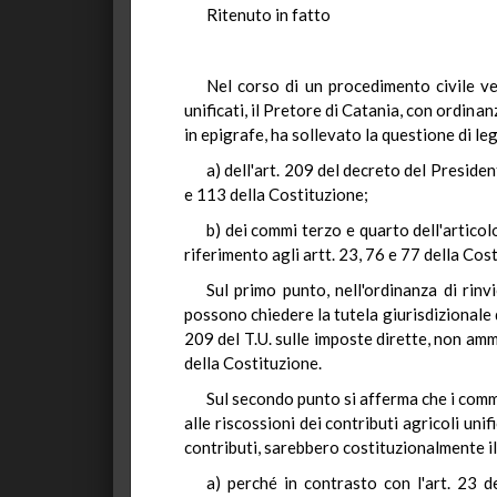
Ritenuto in fatto
Nel corso di un procedimento civile ver
unificati, il Pretore di Catania, con ordina
in epigrafe, ha sollevato la questione di le
a) dell'art. 209 del decreto del Presiden
e 113 della Costituzione;
b) dei commi terzo e quarto dell'articol
riferimento agli artt. 23, 76 e 77 della Cos
Sul primo punto, nell'ordinanza di rinv
possono chiedere la tutela giurisdizionale dei
209 del T.U. sulle imposte dirette, non amme
della Costituzione.
Sul secondo punto si afferma che i comm
alle riscossioni dei contributi agricoli uni
contributi, sarebbero costituzionalmente il
a) perché in contrasto con l'art. 23 d