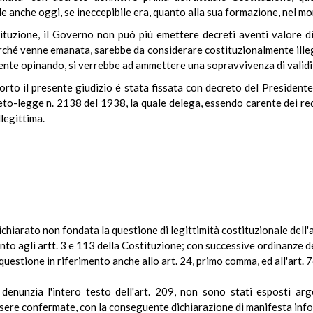
e anche oggi, se ineccepibile era, quanto alla sua formazione, nel m
ituzione, il Governo non può più emettere decreti aventi valore di
rché venne emanata, sarebbe da considerare costituzionalmente illegi
amente opinando, si verrebbe ad ammettere una sopravvivenza di valid
 sorto il presente giudizio é stata fissata con decreto del Presiden
to-legge n. 2138 del 1938, la quale delega, essendo carente dei requis
legittima.
dichiarato non fondata la questione di legittimità costituzionale dell
imento agli artt. 3 e 113 della Costituzione; con successive ordinanze
uestione in riferimento anche allo art. 24, primo comma, ed all'art. 7
 denunzia l'intero testo dell'art. 209, non sono stati esposti ar
sere confermate, con la conseguente dichiarazione di manifesta info