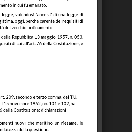
omento in cui fu emanato.
 legge, valendosi "ancora" di una legge di
ttima, oggi, perché carente dei requisiti di
ità del vecchio ordinamento.
te della Repubblica 13 maggio 1957, n. 853,
iti di cui all'art. 76 della Costituzione, é
'art. 209, secondo e terzo comma, del T.U.
 del 15 novembre 1962, nn. 101 e 102, ha
6 della Costituzione; dichiarazioni
gomenti nuovi che meritino un riesame, le
ndatezza della questione.