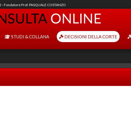
92 - Fondatore Prof. PASQUALE COSTANZO
STUDI & COLLANA
DECISIONI DELLA CORTE