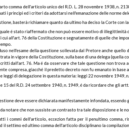
 quarto comma dell'articolo unico del R.D. L. 28 novembre 1938, n. 213
ti i principi ed i criteri da adottarsi nell'emanazione delle norme de
stione, basterà richiamare quanto da ultimo ha deciso la Corte con la
 quale é stato riaffermato che non può essere motivo di illegittimità 
 cui all'art. 76 della Costituzione e segnatamente di quelle che impo
 tempo.
luso nell'esame della questione sollevata dal Pretore anche quello d
trata in vigore della Costituzione, sulla base di una delega (quella
critti dall'art. 76. Ma é da osservare che tale questione non trova a
mente compresa, giacché il predetto decreto non fu emanato in base 
e leggi di delegazione in questa materia: leggi 22 novembre 1949, n.
 9 e 15 del R.D. 24 settembre 1940, n. 1949, é da ricordare che gli artt.
uestione deve essere dichiarata manifestamente infondata, essendo gi
 da notare che non sussiste un contrasto tra tale disposizione e le no
tti i commi dell'articolo, eccezion fatta per il penultimo comma, 
d il settimo ed ultimo comma dell'articolo disciplinano la compilazione 