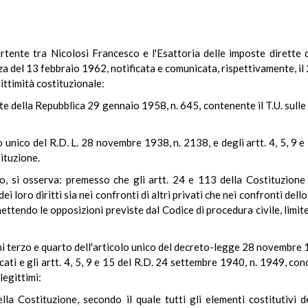
tente tra Nicolosi Francesco e l'Esattoria delle imposte dirette d
nza del 13 febbraio 1962, notificata e comunicata, rispettivamente, i
gittimità costituzionale:
te della Repubblica 29 gennaio 1958, n. 645, contenente il T.U. sulle 
o unico del R.D. L. 28 novembre 1938, n. 2138, e degli artt. 4, 5, 9 
tituzione.
io, si osserva: premesso che gli artt. 24 e 113 della Costituzione a
 loro diritti sia nei confronti di altri privati che nei confronti dello S
ttendo le opposizioni previste dal Codice di procedura civile, limite
i terzo e quarto dell'articolo unico del decreto-legge 28 novembre 1
ficati e gli artt. 4, 5, 9 e 15 del R.D. 24 settembre 1940, n. 1949, co
legittimi:
ella Costituzione, secondo il quale tutti gli elementi costitutivi 