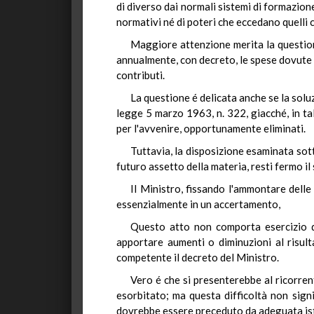
di diverso dai normali sistemi di formazione
normativi né di poteri che eccedano quelli c
Maggiore attenzione merita la questione 
annualmente, con decreto, le spese dovute p
contributi.
La questione é delicata anche se la sol
legge 5 marzo 1963, n. 322, giacché, in tal
per l'avvenire, opportunamente eliminati.
Tuttavia, la disposizione esaminata sott
futuro assetto della materia, resti fermo i
Il Ministro, fissando l'ammontare dell
essenzialmente in un accertamento,
Questo atto non comporta esercizio di
apportare aumenti o diminuzioni al risul
competente il decreto del Ministro.
Vero é che si presenterebbe al ricorren
esorbitato; ma questa difficoltà non signi
dovrebbe essere preceduto da adeguata is