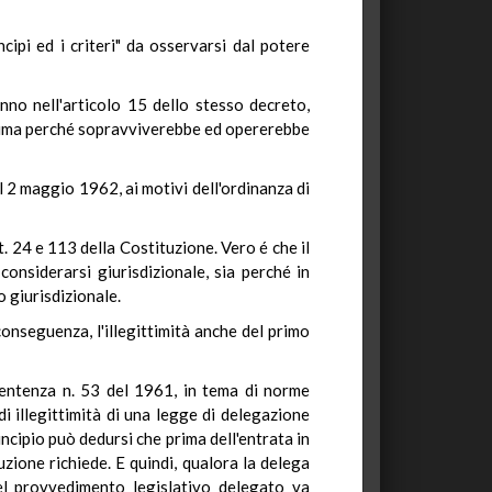
cipi ed i criteri" da osservarsi dal potere
enno nell'articolo 15 dello stesso decreto,
ttima perché sopravviverebbe ed opererebbe
il 2 maggio 1962, ai motivi dell'ordinanza di
t. 24 e 113 della Costituzione. Vero é che il
onsiderarsi giurisdizionale, sia perché in
o giurisdizionale.
onseguenza, l'illegittimità anche del primo
 sentenza n. 53 del 1961, in tema di norme
di illegittimità di una legge di delegazione
incipio può dedursi che prima dell'entrata in
zione richiede. E quindi, qualora la delega
el provvedimento legislativo delegato va