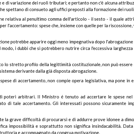
 e di variazione dei ruoli tributari; e pertanto non c'é alcuna attribu
he spettano di consueto agli uffici preposti alla formazione dei ruoli
relativa al penultimo comma dell'articolo - il sesto - il quale attr
er l'accertamento: spese che, insieme con quelle per la riscossione,
uzione potrebbe apparire oggi meno impegnativa dopo l'abrogazione di
 modo, i dubbi che si potrebbero nutrire circa l'eccessiva larghezza d
o lo stretto profilo della legittimità costituzionale, non può essere
l sistema derivante dalla già disposta abrogazione.
e spese di accertamento, non compie opera legislativa, ma pone in 
 poteri arbitrari. Il Ministro é tenuto ad accertare le spese ne
tato di tale accertamento. Gli interessati possono sicuramente imp
te la grave difficoltà di procurarsi e di addurre prove idonee a dimo
fica impossibilità e soprattutto non significa insindacabilità. Data
truttoria e accompagnato da congrua motivazione.