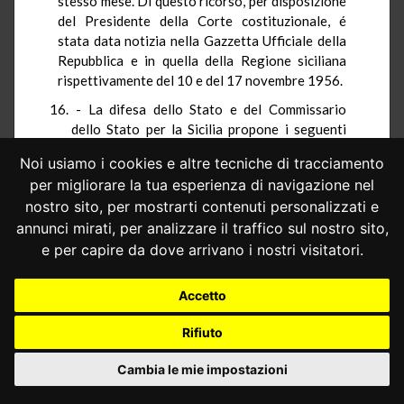
stesso mese. Di questo ricorso, per disposizione
del Presidente della Corte costituzionale, é
stata data notizia nella Gazzetta Ufficiale della
Repubblica e in quella della Regione siciliana
rispettivamente del 10 e del 17 novembre 1956.
- La difesa dello Stato e del Commissario
dello Stato per la Sicilia propone i seguenti
motivi di impugnazione:
Noi usiamo i cookies e altre tecniche di tracciamento
1) L'art. 80 della legge regionale,
per migliorare la tua esperienza di navigazione nel
trasformando in concessione trentennale la
nostro sito, per mostrarti contenuti personalizzati e
concessione mineraria perpetua di cui allo art.
annunci mirati, per analizzare il traffico sul nostro sito,
54 del R.D. 29 luglio 1927, n. 1443, e
e per capire da dove arrivano i nostri visitatori.
subordinando la nuova concessione alla istanza
degli aventi diritto, da proporre entro sei mesi
Accetto
dall'entrata in vigore della stessa legge
regionale, avrebbe violato l'art. 42 della
Rifiuto
Costituzione. Il decreto del 1927, ora ricordato,
avrebbe conferito alle concessioni perpetue, che
Cambia le mie impostazioni
esso regola, il carattere di un diritto reale
immobiliare tutelabile
erga omnes
che può essere