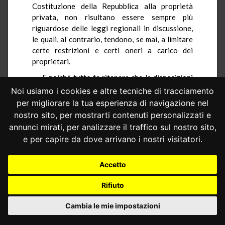
Costituzione della Repubblica alla proprietà
privata, non risultano essere sempre più
riguardose delle leggi regionali in discussione,
le quali, al contrario, tendono, se mai, a limitare
certe restrizioni e certi oneri a carico dei
proprietari.
E poiché tutto fa ritenere che le disposizioni
particolari adottate dalla Regione siano intese
Noi usiamo i cookies e altre tecniche di tracciamento
ad adeguare l'attuazione dei principi stessi posti
per migliorare la tua esperienza di navigazione nel
a base della legislazione statuale alle particolari
nostro sito, per mostrarti contenuti personalizzati e
circostanze ambientali dell'isola, perseguendo in
annunci mirati, per analizzare il traffico sul nostro sito,
tal modo proprio le finalità specifiche assegnate
e per capire da dove arrivano i nostri visitatori.
all'Ente regione, la Corte non ravvisa elementi
sufficienti per considerarle viziate di
Accetto
illegittimità costituzionale.
Rifiuto
PER QUESTI MOTIVI
Cambia le mie impostazioni
LA CORTE COSTITUZIONALE