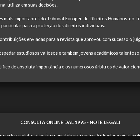
al utiliza em suas decisões.
 mais importantes do Tribunal Europeu de Direitos Humanos, do Tri
particular para a proteção dos direitos individuais.
contribuições enviadas para a revista que aprovou com sucesso o ju
hospedar estudiosos valiosos e também jovens acadêmicos talentoso
tífico de absoluta importância e os numerosos árbitros de valor cient
CONSULTA ONLINE DAL 1995 -
NOTE LEGALI
 non ha prodotto e non è responsabile per i contenuti e le informazioni legali di