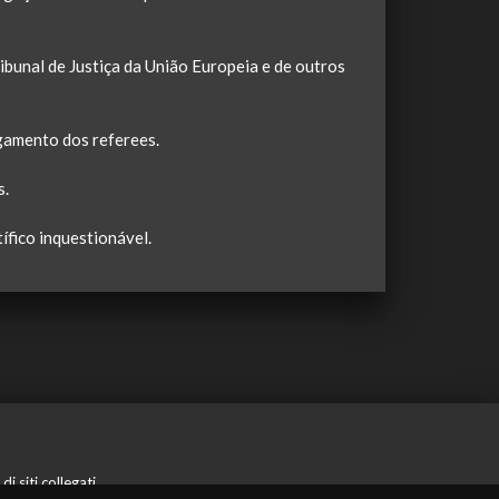
bunal de Justiça da União Europeia e de outros
lgamento dos referees.
s.
ífico inquestionável.
 siti collegati.