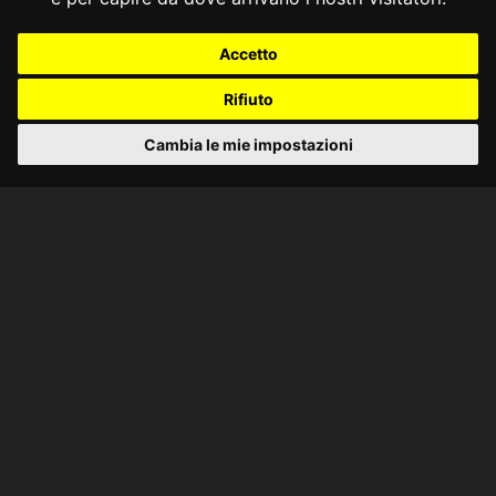
Accetto
Rifiuto
Cambia le mie impostazioni
CONSULTA ONLINE DAL 1995 -
NOTE LEGALI