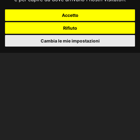
Accetto
Rifiuto
Cambia le mie impostazioni
CONSULTA ONLINE DAL 1995 -
NOTE LEGALI