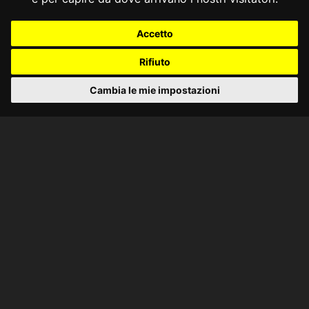
Accetto
Rifiuto
Cambia le mie impostazioni
CONSULTA ONLINE DAL 1995 -
NOTE LEGALI