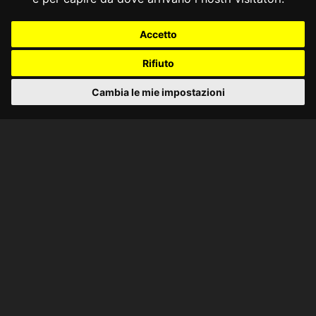
Accetto
Rifiuto
Cambia le mie impostazioni
CONSULTA ONLINE DAL 1995 -
NOTE LEGALI