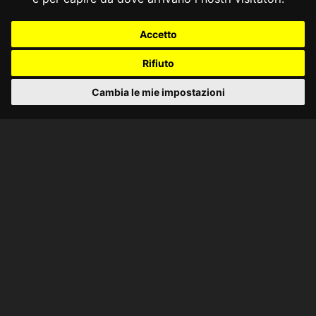
Accetto
Rifiuto
Cambia le mie impostazioni
CONSULTA ONLINE DAL 1995 -
NOTE LEGALI