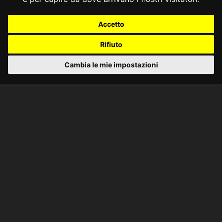
Accetto
Rifiuto
Cambia le mie impostazioni
CONSULTA ONLINE DAL 1995 -
NOTE LEGALI