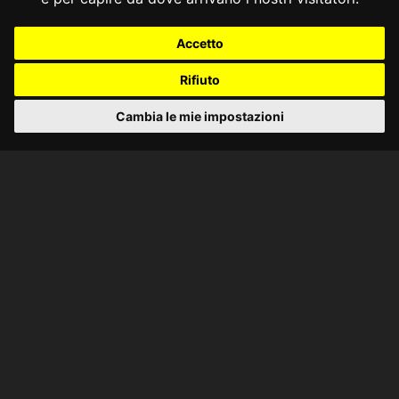
Accetto
Rifiuto
Cambia le mie impostazioni
CONSULTA ONLINE DAL 1995 -
NOTE LEGALI