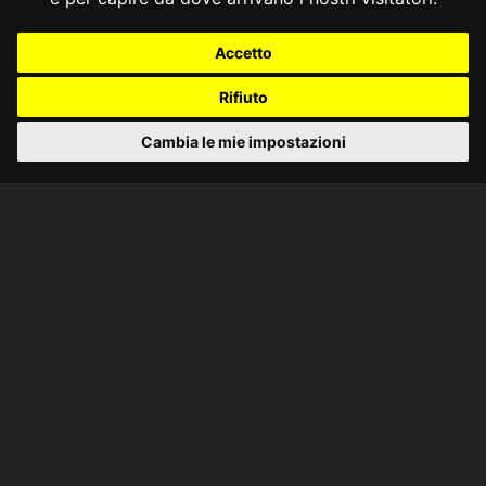
Accetto
Rifiuto
Cambia le mie impostazioni
CONSULTA ONLINE DAL 1995 -
NOTE LEGALI