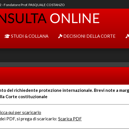
92 - Fondatore Prof. PASQUALE COSTANZO
STUDI & COLLANA
DECISIONI DELLA CORTE
to del richiedente protezione internazionale. Brevi note a margi
ella Corte costituzionale
icca qui per scaricarlo
ei PDF, si prega di scaricarlo:
Scarica PDF