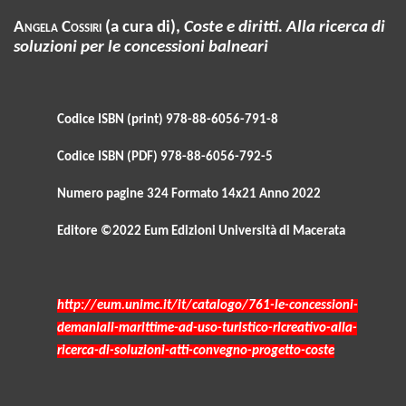
Angela
Cossiri
(a cura di),
Coste e diritti. Alla ricerca di
soluzioni per le concessioni balneari
Codice ISBN (print) 978-88-6056-791-8
Codice ISBN (PDF) 978-88-6056-792-5
Numero pagine 324 Formato 14x21 Anno 2022
Editore ©2022 Eum Edizioni Università di Macerata
http://eum.unimc.it/it/catalogo/761-le-concessioni-
demaniali-marittime-ad-uso-turistico-ricreativo-alla-
ricerca-di-soluzioni-atti-convegno-progetto-coste