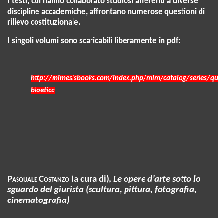
I testi, cui hanno collaborato studiosi afferenti a diverse
discipline accademiche, affrontano numerose questioni di
rilievo costituzionale.
I singoli volumi sono scaricabili liberamente in pdf:
http://mimesisbooks.com/index.php/mim/catalog/series/qu
bioetica
Pasquale
Costanzo
(a cura di),
Le
opere d’arte sotto lo
sguardo del giurista (scultura, pittura, fotografia,
cinematografia)