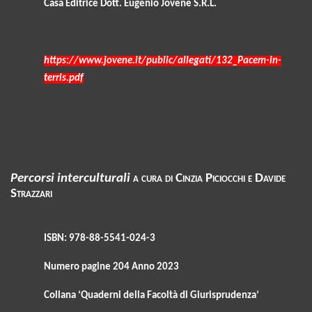
Casa Editrice Dott. Eugenio Jovene S.R.L.
https://www.jovene.it/public/allegati/132_Pacem-in-
terris.pdf
Percorsi interculturali
a cura di Cinzia Piciocchi e Davide
Strazzari
ISBN: 978-88-5541-024-3
Numero pagine 204 Anno 2023
Collana ‘Quaderni della Facoltà di Giurisprudenza’