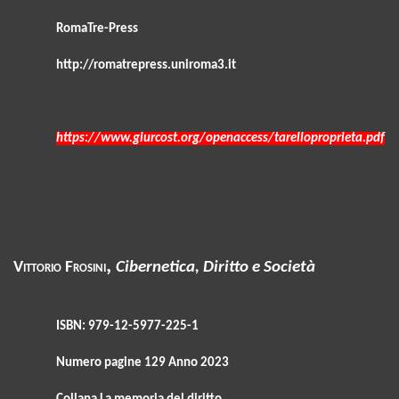
RomaTre-Press
http://romatrepress.uniroma3.it
https://www.giurcost.org/openaccess/tarelloproprieta.pdf
,
Vittorio Frosini
Cibernetica, Diritto e Società
ISBN: 979-12-5977-225-1
Numero pagine 129 Anno 2023