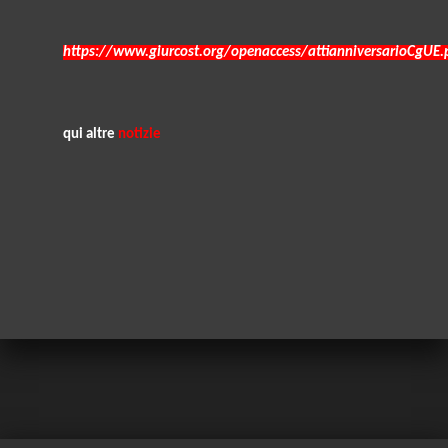
https://www.giurcost.org/openaccess/attianniversarioCgUE.
qui altre
notizie