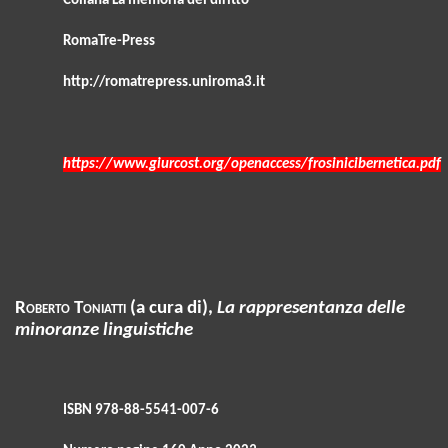
Collana La memoria del diritto
RomaTre-Press
http://romatrepress.uniroma3.it
https://www.giurcost.org/openaccess/frosinicibernetica.pdf
Roberto Toniatti
(a cura di),
La rappresentanza delle
minoranze linguistiche
ISBN 978-88-5541-007-6