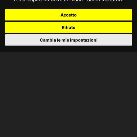
Accetto
Rifiuto
Cambia le mie impostazioni
CONSULTA ONLINE DAL 1995 -
NOTE LEGALI