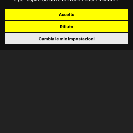
Accetto
Rifiuto
Cambia le mie impostazioni
CONSULTA ONLINE DAL 1995 -
NOTE LEGALI