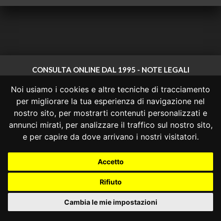
CONSULTA ONLINE DAL 1995 -
NOTE LEGALI
Noi usiamo i cookies e altre tecniche di tracciamento
Consulta OnLine non ha prodotto e non è responsabile per i contenuti e
le informazioni legali di siti collegati.
per migliorare la tua esperienza di navigazione nel
La consultazione di questi o del materiale contenuto nel sito non
nostro sito, per mostrarti contenuti personalizzati e
costituisce una relazione di consulenza legale.
annunci mirati, per analizzare il traffico sul nostro sito,
Nessuno deve confidare o agire in base alle informazioni disponibili in
e per capire da dove arrivano i nostri visitatori.
questo sito senza una consulenza legale professionale.
info@giurcost.org
|
Giurisprudenza Costituzionale
|
Accetto
Consulta OnLine
|
@giurcost
Rifiuto
Cambia le mie impostazioni