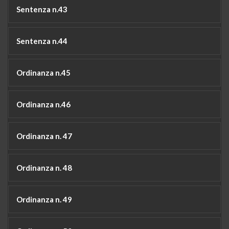
Sentenza n.43
Sentenza n.44
Ordinanza n.45
Ordinanza n.46
Ordinanza n. 47
Ordinanza n. 48
Ordinanza n. 49