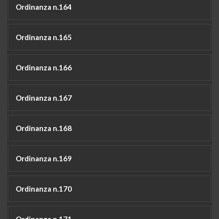
Ordinanza n.164
Ordinanza n.165
Ordinanza n.166
Ordinanza n.167
Ordinanza n.168
Ordinanza n.169
Ordinanza n.170
Ordinanza n.171