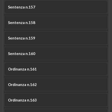
Sentenza n.157
Sentenza n.158
Sentenza n.159
Sentenza n.160
Ordinanza n.161
Ordinanza n.162
Ordinanza n.163