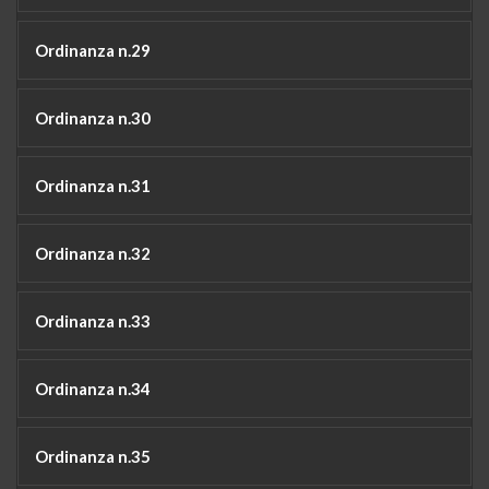
Ordinanza n.29
Ordinanza n.30
Ordinanza n.31
Ordinanza n.32
Ordinanza n.33
Ordinanza n.34
Ordinanza n.35