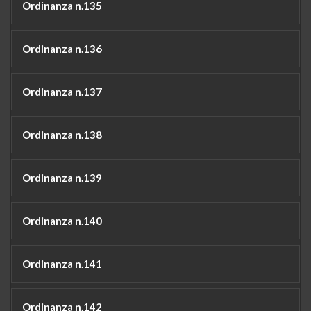
Ordinanza n.135
Ordinanza n.136
Ordinanza n.137
Ordinanza n.138
Ordinanza n.139
Ordinanza n.140
Ordinanza n.141
Ordinanza n.142