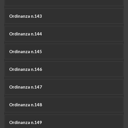
Ordinanza n.143
Ordinanza n.144
Ordinanza n.145
Ordinanza n.146
Ordinanza n.147
Ordinanza n.148
Ordinanza n.149