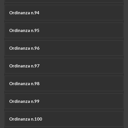
Ordinanza n.94
Ordinanza n.95
Ordinanza n.96
Ordinanza n.97
Ordinanza n.98
Ordinanza n.99
Ordinanza n.100