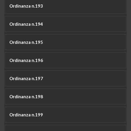
Ordinanza n.193
Ordinanza n.194
Ordinanza n.195
Ordinanza n.196
Ordinanza n.197
Ordinanza n.198
Ordinanza n.199