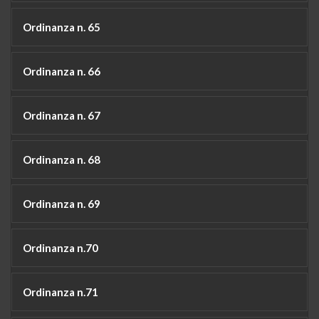
Ordinanza n. 65
Ordinanza n. 66
Ordinanza n. 67
Ordinanza n. 68
Ordinanza n. 69
Ordinanza n.70
Ordinanza n.71