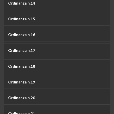
Ordinanza n.14
Ordinanza n.15
Ordinanza n.16
Ordinanza n.17
Ordinanza n.18
Ordinanza n.19
Ordinanza n.20
Ordinanza n.21