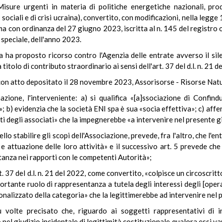
ure urgenti in materia di politiche energetiche nazionali, prod
 sociali e di crisi ucraina), convertito, con modificazioni, nella legg
oma con ordinanza del 27 giugno 2023, iscritta al n. 145 del registr
e speciale, dell'anno 2023.
 ha proposto ricorso contro l'Agenzia delle entrate avverso il sil
titolo di contributo straordinario ai sensi dell'art. 37 del d.l. n. 21
 con atto depositato il 28 novembre 2023, Assorisorse - Risorse Natu
zione, l'interveniente: a) si qualifica «[a]ssociazione di Confindu
»; b) evidenzia che la società ENI spa è sua «socia effettiva»; c) aff
i degli associati» che la impegnerebbe «a intervenire nel presente g
 nello stabilire gli scopi dell'Associazione, prevede, fra l'altro, che l
e e attuazione delle loro attività» e il successivo art. 5 prevede che
anza nei rapporti con le competenti Autorità»;
t. 37 del d.l. n. 21 del 2022, come convertito, «colpisce un circoscrit
ortante ruolo di rappresentanza a tutela degli interessi degli [opera
ionalizzato della categoria» che la legittimerebbe ad intervenire nel 
volte precisato che, riguardo ai soggetti rappresentativi di int
o nel giudizio incidentale di legittimità costituzionale qualora essi v