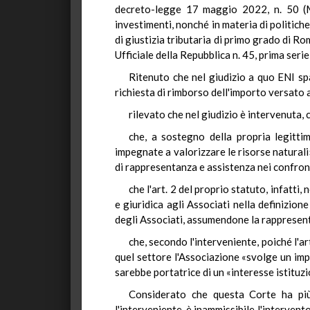
decreto-legge 17 maggio 2022, n. 50 (Mis
investimenti, nonché in materia di politiche
di giustizia tributaria di primo grado di R
Ufficiale della Repubblica n. 45, prima seri
Ritenuto che nel giudizio a quo ENI spa
richiesta di rimborso dell'importo versato a 
rilevato che nel giudizio è intervenuta,
che, a sostegno della propria legittima
impegnate a valorizzare le risorse naturali
di rappresentanza e assistenza nei confront
che l'art. 2 del proprio statuto, infatti,
e giuridica agli Associati nella definizion
degli Associati, assumendone la rappresent
che, secondo l'interveniente, poiché l'ar
quel settore l'Associazione «svolge un imp
sarebbe portatrice di un «interesse istituz
Considerato che questa Corte ha più 
l'interveniente, è inammissibile l'intervent