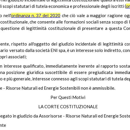
i scopi statutari di tutela economica e professionale degli iscritti (
or
 nell'
ordinanza n. 37 del 2020
che ciò vale a maggior ragione oggi
 costituzionale, che consente alle formazioni sociali senza scopo di l
la questione di legittimità costituzionale di presentare a questa Co
nte, rispetto all'oggetto del giudizio incidentale di legittimità co
ario versato dalla società ENI spa, è un interesse solo indiretto, con
opri associati;
 un interesse qualificato, immediatamente inerente al rapporto sosta
na posizione giuridica suscettibile di essere pregiudicata immedia
o e più generale, interesse connesso agli scopi statutari di tutela degl
se - Risorse Naturali ed Energie Sostenibili non è ammissibile.
Per Questi Motivi
LA CORTE COSTITUZIONALE
iegato in giudizio da Assorisorse - Risorse Naturali ed Energie Sosten
ente