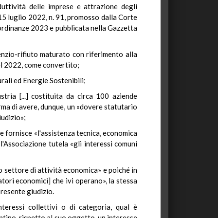
uttività delle imprese e attrazione degli
e 15 luglio 2022, n. 91, promosso dalla Corte
o ordinanze 2023 e pubblicata nella Gazzetta
enzio-rifiuto maturato con riferimento alla
 del 2022, come convertito;
rali ed Energie Sostenibili;
stria [...] costituita da circa 100 aziende
erma di avere, dunque, un «dovere statutario
iudizio»;
'ente fornisce «l'assistenza tecnica, economica
 l'Associazione tutela «gli interessi comuni
to settore di attività economica» e poiché in
tori economici] che ivi operano», la stessa
presente giudizio.
eressi collettivi o di categoria, qual è
antino, rispetto al suo oggetto, un interesse