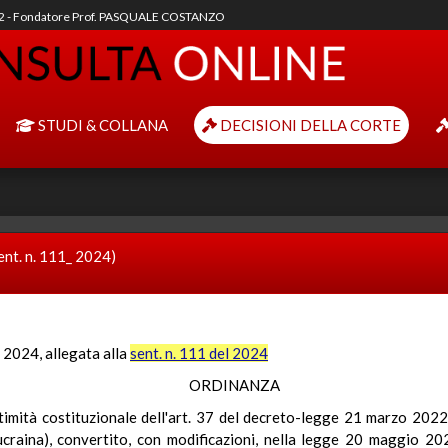
92 - Fondatore Prof. PASQUALE COSTANZO
STUDI & COLLANA
DECISIONI DELLA CORTE
ent. n. 111_ 2024)
e 2024, allegata alla
sent. n. 111 del 2024
ORDINANZA
egittimità costituzionale dell'art. 37 del decreto-legge 21 marzo 202
 ucraina), convertito, con modificazioni, nella legge 20 maggio 202