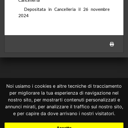
Depositata in Cancelleria il 26 novembre
2024
Noi usiamo i cookies e altre tecniche di tracciamento
per migliorare la tua esperienza di navigazione nel
CONSULTA ONLINE DAL 1995 -
NOTE LEGALI
nostro sito, per mostrarti contenuti personalizzati e
annunci mirati, per analizzare il traffico sul nostro sito,
Consulta OnLine non ha prodotto e non è responsabile per i contenuti e
le informazioni legali di siti collegati.
e per capire da dove arrivano i nostri visitatori.
La consultazione di questi o del materiale contenuto nel sito non
costituisce una relazione di consulenza legale.
Accetto