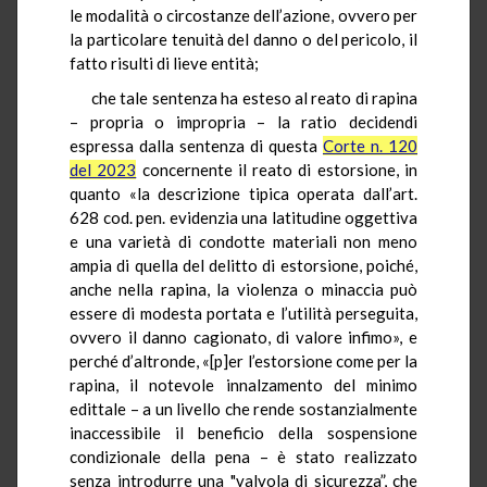
le modalità o circostanze dell’azione, ovvero per
la particolare tenuità del danno o del pericolo, il
fatto risulti di lieve entità;
che tale sentenza ha esteso al reato di rapina
– propria o impropria – la ratio decidendi
espressa dalla sentenza di questa
Corte n. 120
del 2023
concernente il reato di estorsione, in
quanto «la descrizione tipica operata dall’art.
628 cod. pen. evidenzia una latitudine oggettiva
e una varietà di condotte materiali non meno
ampia di quella del delitto di estorsione, poiché,
anche nella rapina, la violenza o minaccia può
essere di modesta portata e l’utilità perseguita,
ovvero il danno cagionato, di valore infimo», e
perché d’altronde, «[p]er l’estorsione come per la
rapina, il notevole innalzamento del minimo
edittale – a un livello che rende sostanzialmente
inaccessibile il beneficio della sospensione
condizionale della pena – è stato realizzato
senza introdurre una "valvola di sicurezza”, che