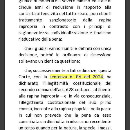
giudice di moderare il severo minimo edittale di
cinque anni di reclusione in rapporto alla
concreta offensività del fatto-reato, porrebbe il
trattamento sanzionatorio della rapina
impropria in contrasto con i principi di
ragionevolezza, individualizzazione e finalismo
rieducativo della pena;
che i giudizi vanno riuniti e definiti con unica
decisione, poiché le ordinanze di rimessione
sollevano un’identica questione;
che, successivamente a tali ordinanze, questa
Corte, con la
sentenza n. 86 del 2024
, ha
dichiarato l’illegittimità costituzionale del
secondo comma dell’art. 628 cod. pen., attinente
alla rapina impropria – e, in via consequenziale,
l’illegittimità costituzionale del suo primo
comma, inerente alla rapina propria – nella parte
in cui non prevede che la pena da esso
comminata sia diminuita in misura non eccedente
un terzo quando per la natura, la specie, i mezzi,