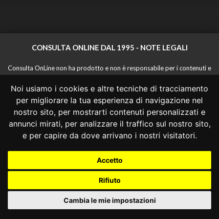
CONSULTA ONLINE DAL 1995 -
NOTE LEGALI
Consulta OnLine non ha prodotto e non è responsabile per i contenuti e
le informazioni legali di siti collegati.
Noi usiamo i cookies e altre tecniche di tracciamento
La consultazione di questi o del materiale contenuto nel sito non
costituisce una relazione di consulenza legale.
per migliorare la tua esperienza di navigazione nel
Nessuno deve confidare o agire in base alle informazioni disponibili in
nostro sito, per mostrarti contenuti personalizzati e
questo sito senza una consulenza legale professionale.
annunci mirati, per analizzare il traffico sul nostro sito,
info@giurcost.org
|
Giurisprudenza Costituzionale
|
e per capire da dove arrivano i nostri visitatori.
Consulta OnLine
|
@giurcost
Accetto
Rifiuto
Cambia le mie impostazioni