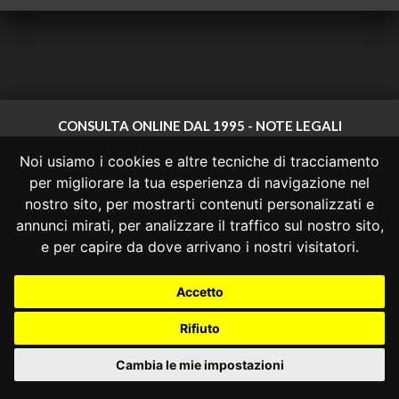
CONSULTA ONLINE DAL 1995 -
NOTE LEGALI
Noi usiamo i cookies e altre tecniche di tracciamento
Consulta OnLine non ha prodotto e non è responsabile per i contenuti e
le informazioni legali di siti collegati.
per migliorare la tua esperienza di navigazione nel
La consultazione di questi o del materiale contenuto nel sito non
nostro sito, per mostrarti contenuti personalizzati e
costituisce una relazione di consulenza legale.
annunci mirati, per analizzare il traffico sul nostro sito,
Nessuno deve confidare o agire in base alle informazioni disponibili in
e per capire da dove arrivano i nostri visitatori.
questo sito senza una consulenza legale professionale.
info@giurcost.org
|
Giurisprudenza Costituzionale
|
Accetto
Consulta OnLine
|
@giurcost
Rifiuto
Cambia le mie impostazioni