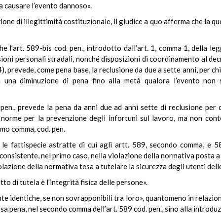
 a causare l’evento dannoso».
zione di illegittimità costituzionale, il giudice a quo afferma che la
che l’art. 589-bis cod. pen., introdotto dall’art. 1, comma 1, della 
sioni personali stradali, nonché disposizioni di coordinamento al dec
, prevede, come pena base, la reclusione da due a sette anni, per chi
 una diminuzione di pena fino alla metà qualora l’evento non s
pen., prevede la pena da anni due ad anni sette di reclusione per c
 norme per la prevenzione degli infortuni sul lavoro, ma non cont
ttimo comma, cod. pen.
le fattispecie astratte di cui agli artt. 589, secondo comma, e 5
onsistente, nel primo caso, nella violazione della normativa posta a 
olazione della normativa tesa a tutelare la sicurezza degli utenti dell
to di tutela è l’integrità fisica delle persone».
 identiche, se non sovrapponibili tra loro», quantomeno in relazione 
sa pena, nel secondo comma dell’art. 589 cod. pen., sino alla introduz