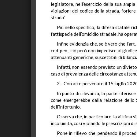
legislatore, nell’esercizio della sua ampi
violazioni del codice della strada, foriere
strada”.
Più nello specifico, la difesa statale ri
fattispecie dell’omicidio stradale, ha operat
Infine evidenzia che, se è vero che l’ar
cod. pen., ciò però non impedisce al giudic
attenuanti generiche, suscettibili di bilanc
Infatti, non essendo previsto un divieto 
caso di prevalenza delle circostanze atten
3.– Con atto pervenuto il 15 luglio 2020, 
In punto di rilevanza, la parte riferisc
come emergerebbe dalla relazione dello S
dell’infortunio.
Osserva che, in particolare, la vittima s
incolumità, così violando le prescrizioni di 
Pone in rilievo che, pendendo il procedi