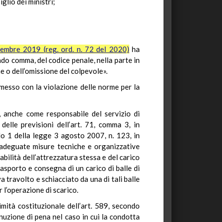
glio dei ministri;
cembre 2019 (reg. ord. n. 72 del 2020)
ha
ondo comma, del codice penale, nella parte in
e o dell’omissione del colpevole».
ommesso con la violazione delle norme per la
B., anche come responsabile del servizio di
delle previsioni dell’art. 71, comma 3, in
olo 1 della legge 3 agosto 2007, n. 123, in
re adeguate misure tecniche e organizzative
abilità dell’attrezzatura stessa e del carico
rasporto e consegna di un carico di balle di
va travolto e schiacciato da una di tali balle
 l’operazione di scarico.
timità costituzionale dell’art. 589, secondo
inuzione di pena nel caso in cui la condotta