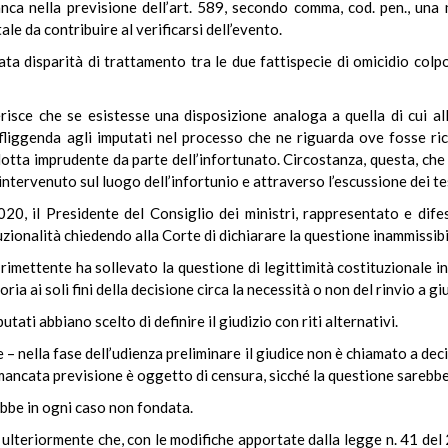
anca nella previsione dell’art. 589, secondo comma, cod. pen., un
ale da contribuire al verificarsi dell’evento.
ata disparità di trattamento tra le due fattispecie di omicidio colp
ferisce che se esistesse una disposizione analoga a quella di cui all
liggenda agli imputati nel processo che ne riguarda ove fosse ric
tta imprudente da parte dell’infortunato. Circostanza, questa, che
intervenuto sul luogo dell’infortunio e attraverso l’escussione dei tes
020, il Presidente del Consiglio dei ministri, rappresentato e dife
uzionalità chiedendo alla Corte di dichiarare la questione inammissib
 rimettente ha sollevato la questione di legittimità costituzionale in
ria ai soli fini della decisione circa la necessità o non del rinvio a gi
utati abbiano scelto di definire il giudizio con riti alternativi.
e – nella fase dell’udienza preliminare il giudice non è chiamato a dec
 mancata previsione è oggetto di censura, sicché la questione sarebbe 
bbe in ogni caso non fondata.
 ulteriormente che, con le modifiche apportate dalla legge n. 41 del 201