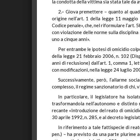
la condotta della vittima sia stata tale da a
2.– Giova premettere – quanto al quadro
origine nell’art. 1 della legge 11 maggio
Codice penale», che, nel riformulare l’art. 
con violazione delle norme sulla disciplina 
uno a cinque anni».
Per entrambe le ipotesi di omicidio colp
della legge 21 febbraio 2006, n. 102 (Disp
anni di reclusione) dall’art. 1, comma 1, l
con modificazioni, nella legge 24 luglio 200
Successivamente, però, l’allarme socia
complesso, il regime sanzionatorio di chi, v
In particolare, il legislatore ha isola
trasformandola nell’autonomo e distinto re
recante «Introduzione del reato di omicidio
30 aprile 1992, n. 285, e al decreto legisl
In riferimento a tale fattispecie di reat
pen.) – ha previsto da una parte plurime a