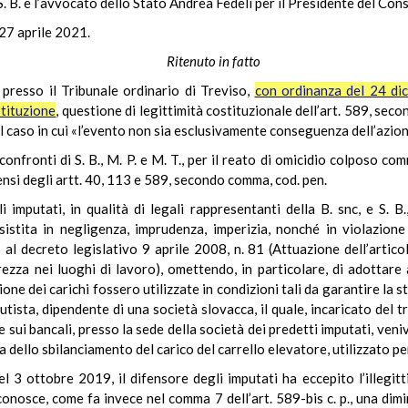
 B. e l’avvocato dello Stato Andrea Fedeli per il Presidente del Consi
 27 aprile 2021.
Ritenuto in fatto
e presso il Tribunale ordinario di Treviso,
con ordinanza del 24 di
stituzione
, questione di legittimità costituzionale dell’art. 589, sec
 caso in cui «l’evento non sia esclusivamente conseguenza dell’azion
 confronti di S. B., M. P. e M. T., per il reato di omicidio colposo c
sensi degli artt. 40, 113 e 589, secondo comma, cod. pen.
 imputati, in qualità di legali rappresentanti della B. snc, e S. 
stita in negligenza, imprudenza, imperizia, nonché in violazione 
I al decreto legislativo 9 aprile 2008, n. 81 (Attuazione dell’artic
urezza nei luoghi di lavoro), omettendo, in particolare, di adotta
ne dei carichi fossero utilizzate in condizioni tali da garantire la st
utista, dipendente di una società slovacca, il quale, incaricato del t
e sui bancali, presso la sede della società dei predetti imputati, veni
 dello sbilanciamento del carico del carrello elevatore, utilizzato per
el 3 ottobre 2019, il difensore degli imputati ha eccepito l’illegit
conosce, come fa invece nel comma 7 dell’art. 589-bis c. p., una dim