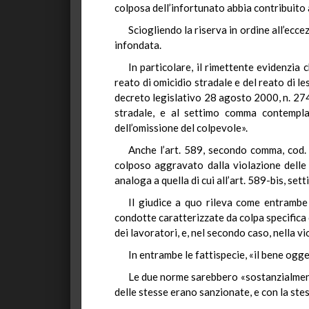
colposa dell’infortunato abbia contribuito
Sciogliendo la riserva in ordine all’ecce
infondata.
In particolare, il rimettente evidenzia 
reato di omicidio stradale e del reato di le
decreto legislativo 28 agosto 2000, n. 274)
stradale, e al settimo comma contempla
dell’omissione del colpevole».
Anche l’art. 589, secondo comma, cod. 
colposo aggravato dalla violazione delle
analoga a quella di cui all’art. 589-bis, se
Il giudice a quo rileva come entrambe 
condotte caratterizzate da colpa specifica c
dei lavoratori, e, nel secondo caso, nella vi
In entrambe le fattispecie, «il bene ogget
Le due norme sarebbero «sostanzialmente
delle stesse erano sanzionate, e con la stes