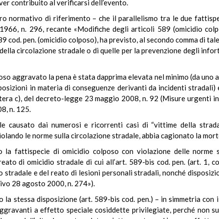
ver contribuito al verificarsi dell’evento.
 normativo di riferimento – che il parallelismo tra le due fattisp
 1966, n. 296, recante «Modifiche degli articoli 589 (omicidio colp
589 cod. pen. (omicidio colposo), ha previsto, al secondo comma di tal
della circolazione stradale o di quelle per la prevenzione degli infor
oso aggravato la pena è stata dapprima elevata nel minimo (da uno a d
osizioni in materia di conseguenze derivanti da incidenti stradali)
ettera c), del decreto-legge 23 maggio 2008, n. 92 (Misure urgenti in
8, n. 125.
le causato dai numerosi e ricorrenti casi di “vittime della strada
iolando le norme sulla circolazione stradale, abbia cagionato la morte
to la fattispecie di omicidio colposo con violazione delle norme s
ato di omicidio stradale di cui all’art. 589-bis cod. pen. (art. 1,
 stradale e del reato di lesioni personali stradali, nonché disposiz
ativo 28 agosto 2000, n. 274»).
o la stessa disposizione (art. 589-bis cod. pen.) – in simmetria con il
ggravanti a effetto speciale cosiddette privilegiate, perché non su