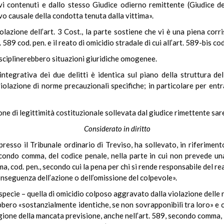
ivi contenuti e dallo stesso Giudice odierno remittente (Giudice d
vo causale della condotta tenuta dalla vittima».
olazione dell’art. 3 Cost., la parte sostiene che vi è una piena cor
89 cod. pen. e il reato di omicidio stradale di cui all’art. 589-bis cod
sciplinerebbero situazioni giuridiche omogenee.
tegrativa dei due delitti è identica sul piano della struttura del
iolazione di norme precauzionali specifiche; in particolare per entr
one di legittimità costituzionale sollevata dal giudice rimettente sa
Considerato in diritto
presso il Tribunale ordinario di Treviso, ha sollevato, in riferimento
 secondo comma, del codice penale, nella parte in cui non prevede u
, cod. pen., secondo cui la pena per chi si rende responsabile del rea
nseguenza dell’azione o dell’omissione del colpevole».
tispecie – quella di omicidio colposo aggravato dalla violazione delle
bbero «sostanzialmente identiche, se non sovrapponibili tra loro» e 
ragione della mancata previsione, anche nell’art. 589, secondo comma, 