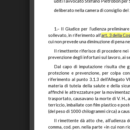
uditi l’avvocato Stefano Pietrobon per S.
deliberato nella camera di consiglio del
1.– Il Giudice per l’udienza preliminar
sollevato, in riferimento all’
art. 3 della Co
cui non prevede una diminuzione di pena nel
Il rimettente riferisce di procedere nei
prevenzione degli infortuni sul lavoro, ai 
Dal capo di imputazione risulta che gli
protezione e prevenzione, per colpa consi
riferimento al punto 3.1.3 dell’Allegato V
materia di tutela della salute e della sic
affinché le attrezzature per la movimentazio
trasportato, causavano la morte di V. H., a
terriccio, imballate con film plastico e post
(del peso di 1000 chilogrammi circa) a causa
Il rimettente dà atto che, all’udienza d
comma, cod. pen. nella parte «in cui non ri