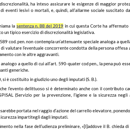
a discrezionalità, ha inteso assicurare le esigenze di maggior prot
 di eventi lesivi o mortali, e, quindi, all’allarme sociale suscitato 
chiama la
sentenza n. 88 del 2019
in cui questa Corte ha affermato c
o un tipico esercizio di discrezionalità legislativa.
t. 589 cod. pen. non contempla un’attenuante speciale analoga a quell
e di valutare l’eventuale concorrente condotta della persona offesa 
iamento con le altre aggravanti.
analogo a quello di cui all’art. 590-quater cod pen., la pena può esse
uanti generiche.
si è costituito in giudizio uno degli imputati (S. B.).
e che l’evento delittuoso si è determinato anche con il contributo c
PISAL (Servizio per la prevenzione, l’igiene e la sicurezza negli 
i sarebbe portata nel raggio d’azione del carrello elevatore, ponendos
sicurezza impartitegli dagli imputati.
mento nella fase dell’udienza preliminare, «[l]addove il B. chieda d