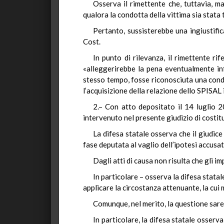
Osserva il rimettente che, tuttavia, m
qualora la condotta della vittima sia stata t
Pertanto, sussisterebbe una ingiustific
Cost.
In punto di rilevanza, il rimettente ri
«alleggerirebbe la pena eventualmente inf
stesso tempo, fosse riconosciuta una condo
l’acquisizione della relazione dello SPISAL 
2.– Con atto depositato il 14 luglio 2
intervenuto nel presente giudizio di costit
La difesa statale osserva che il giudice
fase deputata al vaglio dell’ipotesi accusato
Dagli atti di causa non risulta che gli imp
In particolare – osserva la difesa statal
applicare la circostanza attenuante, la cui
Comunque, nel merito, la questione sare
In particolare, la difesa statale osserva