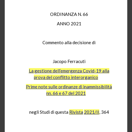
ORDINANZA N. 66
ANNO 2021
Commento alla decisione di
Jacopo Ferracuti
La gestione dell’emergenza Covid-19 alla
prova del conflitto interorganico
Prime note sulle ordinanze di inammissibilità
nn. 66 e 67 del 2021
negli Studi di questa
Rivista
2021/II
, 364