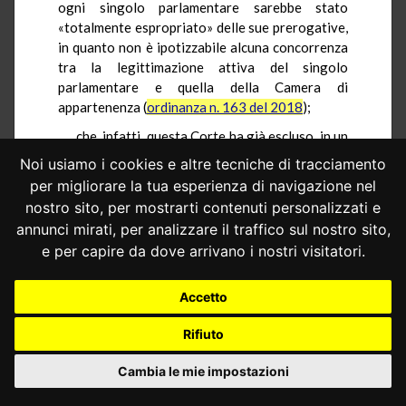
ogni singolo parlamentare sarebbe stato
«totalmente espropriato» delle sue prerogative,
in quanto non è ipotizzabile alcuna concorrenza
tra la legittimazione attiva del singolo
parlamentare e quella della Camera di
appartenenza (
ordinanza n. 163 del 2018
);
che, infatti, questa Corte ha già escluso, in un
conflitto promosso dal singolo parlamentare nei
Noi usiamo i cookies e altre tecniche di tracciamento
confronti del Governo, che il primo possa
per migliorare la tua esperienza di navigazione nel
rappresentare l’intero organo cui appartiene,
nostro sito, per mostrarti contenuti personalizzati e
perché il singolo parlamentare non è «titolare di
annunci mirati, per analizzare il traffico sul nostro sito,
attribuzioni individuali costituzionalmente
e per capire da dove arrivano i nostri visitatori.
protette nei confronti dell’esecutivo» (
ordinanza
n. 181 del 2018
);
Accetto
che, infine, queste assorbenti ragioni
dispensano dall’esame di altri aspetti del
Rifiuto
conflitto, relativi, in particolare, all’esatta
individuazione degli atti asseritamente lesivi
Cambia le mie impostazioni
delle attribuzioni del singolo parlamentare e alla
configurabilità, quale potere dello Stato, del