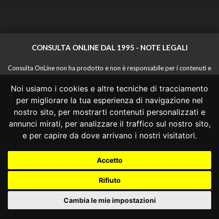
CONSULTA ONLINE DAL 1995 -
NOTE LEGALI
Consulta OnLine non ha prodotto e non è responsabile per i contenuti e
le informazioni legali di siti collegati.
Noi usiamo i cookies e altre tecniche di tracciamento
La consultazione di questi o del materiale contenuto nel sito non
costituisce una relazione di consulenza legale.
per migliorare la tua esperienza di navigazione nel
Nessuno deve confidare o agire in base alle informazioni disponibili in
nostro sito, per mostrarti contenuti personalizzati e
questo sito senza una consulenza legale professionale.
annunci mirati, per analizzare il traffico sul nostro sito,
info@giurcost.org
|
Giurisprudenza Costituzionale
|
e per capire da dove arrivano i nostri visitatori.
Consulta OnLine
|
@giurcost
Accetto
Rifiuto
Cambia le mie impostazioni