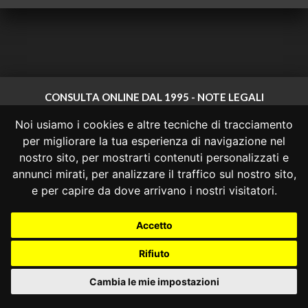
CONSULTA ONLINE DAL 1995 -
NOTE LEGALI
Noi usiamo i cookies e altre tecniche di tracciamento
Consulta OnLine non ha prodotto e non è responsabile per i contenuti e
le informazioni legali di siti collegati.
per migliorare la tua esperienza di navigazione nel
La consultazione di questi o del materiale contenuto nel sito non
nostro sito, per mostrarti contenuti personalizzati e
costituisce una relazione di consulenza legale.
annunci mirati, per analizzare il traffico sul nostro sito,
Nessuno deve confidare o agire in base alle informazioni disponibili in
e per capire da dove arrivano i nostri visitatori.
questo sito senza una consulenza legale professionale.
info@giurcost.org
|
Giurisprudenza Costituzionale
|
Accetto
Consulta OnLine
|
@giurcost
Rifiuto
Cambia le mie impostazioni