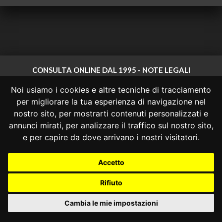
CONSULTA ONLINE DAL 1995 -
NOTE LEGALI
Noi usiamo i cookies e altre tecniche di tracciamento
Consulta OnLine non ha prodotto e non è responsabile per i contenuti e
le informazioni legali di siti collegati.
per migliorare la tua esperienza di navigazione nel
La consultazione di questi o del materiale contenuto nel sito non
nostro sito, per mostrarti contenuti personalizzati e
costituisce una relazione di consulenza legale.
annunci mirati, per analizzare il traffico sul nostro sito,
Nessuno deve confidare o agire in base alle informazioni disponibili in
e per capire da dove arrivano i nostri visitatori.
questo sito senza una consulenza legale professionale.
info@giurcost.org
|
Giurisprudenza Costituzionale
|
Accetto
Consulta OnLine
|
@giurcost
Rifiuto
Cambia le mie impostazioni