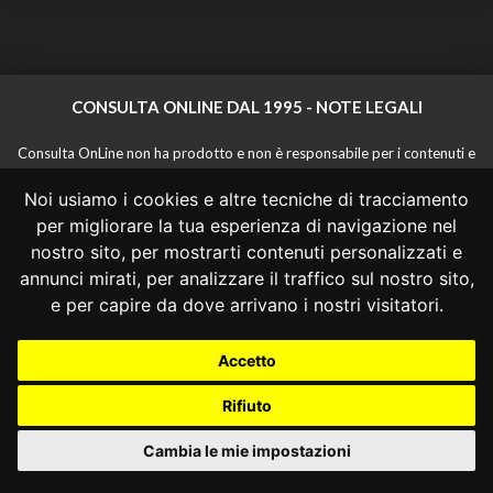
CONSULTA ONLINE DAL 1995 -
NOTE LEGALI
Consulta OnLine non ha prodotto e non è responsabile per i contenuti e
le informazioni legali di siti collegati.
Noi usiamo i cookies e altre tecniche di tracciamento
La consultazione di questi o del materiale contenuto nel sito non
costituisce una relazione di consulenza legale.
per migliorare la tua esperienza di navigazione nel
Nessuno deve confidare o agire in base alle informazioni disponibili in
nostro sito, per mostrarti contenuti personalizzati e
questo sito senza una consulenza legale professionale.
annunci mirati, per analizzare il traffico sul nostro sito,
info@giurcost.org
|
Giurisprudenza Costituzionale
|
e per capire da dove arrivano i nostri visitatori.
Consulta OnLine
|
@giurcost
Accetto
Rifiuto
Cambia le mie impostazioni