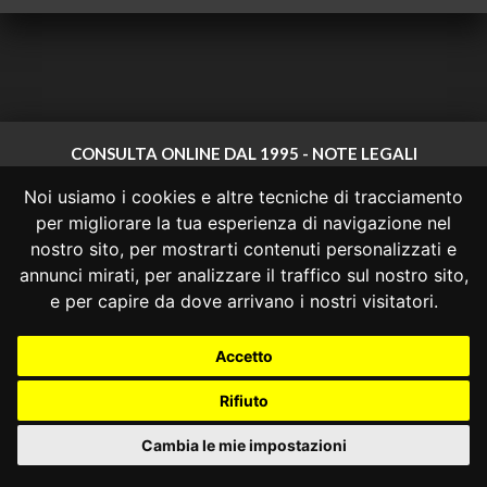
CONSULTA ONLINE DAL 1995 -
NOTE LEGALI
Noi usiamo i cookies e altre tecniche di tracciamento
Consulta OnLine non ha prodotto e non è responsabile per i contenuti e
le informazioni legali di siti collegati.
per migliorare la tua esperienza di navigazione nel
La consultazione di questi o del materiale contenuto nel sito non
nostro sito, per mostrarti contenuti personalizzati e
costituisce una relazione di consulenza legale.
annunci mirati, per analizzare il traffico sul nostro sito,
Nessuno deve confidare o agire in base alle informazioni disponibili in
e per capire da dove arrivano i nostri visitatori.
questo sito senza una consulenza legale professionale.
info@giurcost.org
|
Giurisprudenza Costituzionale
|
Accetto
Consulta OnLine
|
@giurcost
Rifiuto
Cambia le mie impostazioni